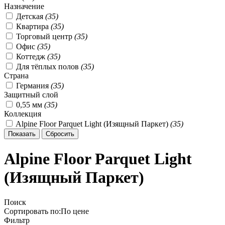
Назначение
Детская
(
35
)
Квартира
(
35
)
Торговый центр
(
35
)
Офис
(
35
)
Коттедж
(
35
)
Для тёплых полов
(
35
)
Страна
Германия
(
35
)
Защитный слой
0,55 мм
(
35
)
Коллекция
Alpine Floor Parquet Light (Изящный Паркет)
(
35
)
Alpine Floor Parquet Light
(Изящный Паркет)
Поиск
Сортировать по:
По
цене
Фильтр