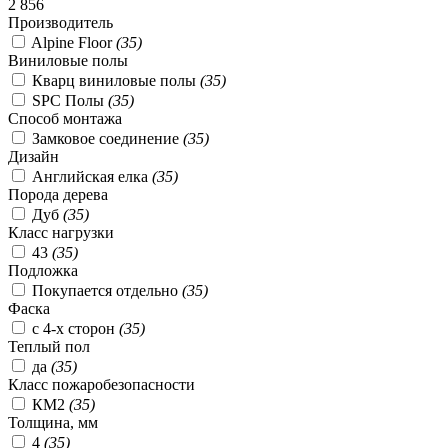
2 856
Производитель
Alpine Floor
(
35
)
Виниловые полы
Кварц виниловые полы
(
35
)
SPC Полы
(
35
)
Способ монтажа
Замковое соединение
(
35
)
Дизайн
Английская елка
(
35
)
Порода дерева
Дуб
(
35
)
Класс нагрузки
43
(
35
)
Подложка
Покупается отдельно
(
35
)
Фаска
с 4-х сторон
(
35
)
Теплый пол
да
(
35
)
Класс пожаробезопасности
КМ2
(
35
)
Толщина, мм
4
(
35
)