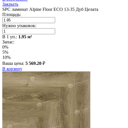
Закрыть
SPC ламинат Alpine Floor ECO 13-35 Дуб Целата
Площадь:
Нужно упаковок:
В
1
уп.:
1.95
м²
Запас:
0%
5%
10%
Ваша цена:
5 569.20
₽
В корзину