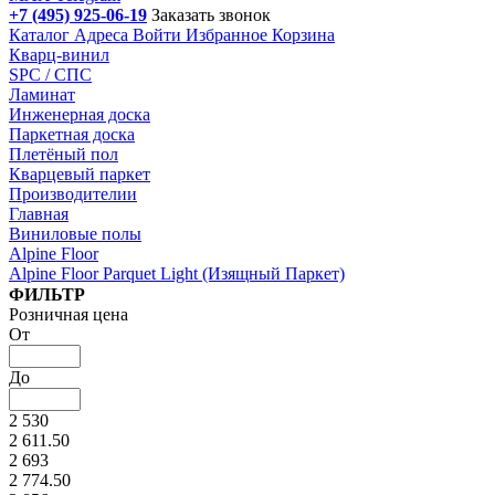
+7 (495) 925-06-19
Заказать звонок
Каталог
Адреса
Войти
Избранное
Корзина
Кварц-винил
SPC / СПС
Ламинат
Инженерная доска
Паркетная доска
Плетёный пол
Кварцевый паркет
Производителии
Главная
Виниловые полы
Alpine Floor
Alpine Floor Parquet Light (Изящный Паркет)
Подбор параметров
ФИЛЬТР
Розничная цена
От
До
2 530
2 611.50
2 693
2 774.50