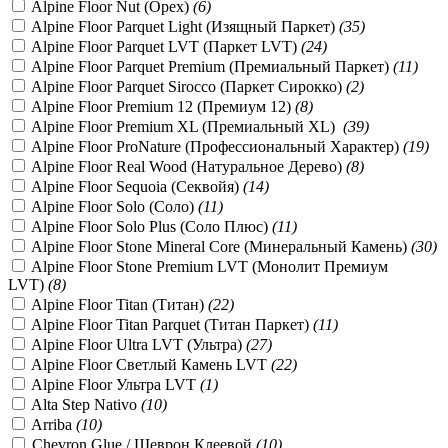
Alpine Floor Nut (Орех)
(
6
)
Alpine Floor Parquet Light (Изящный Паркет)
(
35
)
Alpine Floor Parquet LVT (Паркет LVT)
(
24
)
Alpine Floor Parquet Premium (Премиальный Паркет)
(
11
)
Alpine Floor Parquet Sirocco (Паркет Сирокко)
(
2
)
Alpine Floor Premium 12 (Премиум 12)
(
8
)
Alpine Floor Premium XL (Премиальный XL)
(
39
)
Alpine Floor ProNature (Профессиональный Характер)
(
19
)
Alpine Floor Real Wood (Натуральное Дерево)
(
8
)
Alpine Floor Sequoia (Секвойя)
(
14
)
Alpine Floor Solo (Соло)
(
11
)
Alpine Floor Solo Plus (Соло Плюс)
(
11
)
Alpine Floor Stone Mineral Core (Минеральный Камень)
(
30
)
Alpine Floor Stone Premium LVT (Монолит Премиум
LVT)
(
8
)
Alpine Floor Titan (Титан)
(
22
)
Alpine Floor Titan Parquet (Титан Паркет)
(
11
)
Alpine Floor Ultra LVT (Ультра)
(
27
)
Alpine Floor Светлый Камень LVT
(
22
)
Alpine Floor Ультра LVT
(
1
)
Alta Step Nativo
(
10
)
Arriba
(
10
)
Chevron Glue / Шеврон Клеевой
(
10
)