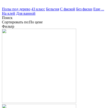
Полы под дерево
43 класс
Бельгия
С фаской
Без фаски
Еще ...
На клей
Для ванной
Поиск
Сортировать по:
По
цене
Фильтр