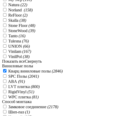
Natura
(
22
)
Norland
(
158
)
ReFloor
(
2
)
Skalla
(
38
)
Stone Floor
(
48
)
StoneWood
(
39
)
Tanto
(
16
)
Tulesna
(
76
)
UNION
(
66
)
Vinilam
(
167
)
VinilPol
(
38
)
Показать все
Свернуть
Виниловые полы
Кварц виниловые полы
(
2846
)
SPC Полы
(
2041
)
ABA
(
91
)
LVT плитка
(
800
)
RigidVinyl
(
51
)
WPC плитка
(
81
)
Способ монтажа
Замковое соединение
(
2178
)
Шип-паз
(
1
)