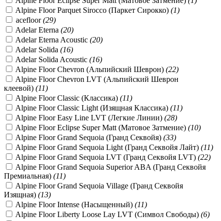
Alpine Floor Eclipse Super Matt (Матовое Затмение)
(
1
)
Alpine Floor Parquet Sirocco (Паркет Сирокко)
(
1
)
acefloor
(
29
)
Adelar Eterna
(
20
)
Adelar Eterna Acoustic
(
20
)
Adelar Solida
(
16
)
Adelar Solida Acoustic
(
16
)
Alpine Floor Chevron (Альпийский Шеврон)
(
22
)
Alpine Floor Chevron LVT (Альпийский Шеврон
клеевой)
(
11
)
Alpine Floor Classic (Классика)
(
11
)
Alpine Floor Classic Light (Изящная Классика)
(
11
)
Alpine Floor Easy Line LVT (Легкие Линии)
(
28
)
Alpine Floor Eclipse Super Matt (Матовое Затмение)
(
10
)
Alpine Floor Grand Sequoia (Гранд Секвойя)
(
33
)
Alpine Floor Grand Sequoia Light (Гранд Секвойя Лайт)
(
11
)
Alpine Floor Grand Sequoia LVT (Гранд Секвойя LVT)
(
22
)
Alpine Floor Grand Sequoia Superior ABA (Гранд Секвойя
Премиальная)
(
11
)
Alpine Floor Grand Sequoia Village (Гранд Секвойя
Изящная)
(
13
)
Alpine Floor Intense (Насыщенный)
(
11
)
Alpine Floor Liberty Loose Lay LVT (Символ Свободы)
(
6
)