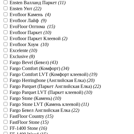
Ensten Валланд Паркет
(
11
)
Ensten Уют
(
22
)
Evofloor Камень
(
4
)
Evofloor Лайф
(
9
)
EvoFloor Оптима
(
15
)
Evofloor Паркет
(
10
)
Evofloor Паркет Клеевой
(
2
)
Evofloor Хоум
(
10
)
Excelente
(
10
)
Exclusive
(
8
)
Fargo Bevel (Бевел)
(
43
)
Fargo Comfort (Комфорт)
(
34
)
Fargo Comfort LVT (Комфорт клеевой)
(
19
)
Fargo Herringbone (Английская Елка)
(
20
)
Fargo Parquet (Паркет Английская Елка)
(
22
)
Fargo Parquet LVT (Паркет клеевой)
(
10
)
Fargo Stone (Камень)
(
10
)
Fargo Stone LVT (Камень клеевой)
(
11
)
Fargo Бевел Английская Елка
(
22
)
FastFloor Country
(
15
)
FastFloor Stone
(
15
)
FF-1400 Stone
(
16
)