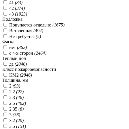
41
(
33
)
42
(
374
)
43
(
1923
)
Подложка
Покупается отдельно
(
1675
)
Встроенная
(
494
)
Не требуется
(
5
)
Фаска
нет
(
362
)
с 4-х сторон
(
2464
)
Теплый пол
да
(
2846
)
Класс пожаробезопасности
КМ2
(
2846
)
Толщина, мм
2
(
93
)
2.2
(
22
)
2.3
(
46
)
2.5
(
462
)
2.35
(
8
)
3
(
36
)
3.2
(
20
)
3.5
(
151
)