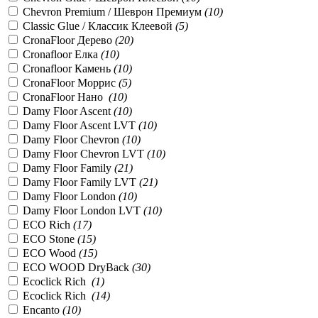
Chevron Premium / Шеврон Премиум
(
10
)
Classic Glue / Классик Клеевой
(
5
)
CronaFloor Дерево
(
20
)
Cronafloor Елка
(
10
)
Cronafloor Камень
(
10
)
CronaFloor Моррис
(
5
)
CronaFloor Нано
(
10
)
Damy Floor Ascent
(
10
)
Damy Floor Ascent LVT
(
10
)
Damy Floor Chevron
(
10
)
Damy Floor Chevron LVT
(
10
)
Damy Floor Family
(
21
)
Damy Floor Family LVT
(
21
)
Damy Floor London
(
10
)
Damy Floor London LVT
(
10
)
ECO Rich
(
17
)
ECO Stone
(
15
)
ECO Wood
(
15
)
ECO WOOD DryBack
(
30
)
Ecoclick Rich
(
1
)
Ecoclick Rich
(
14
)
Encanto
(
10
)