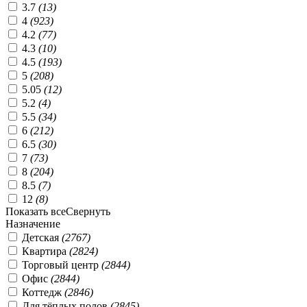
3.7
(
13
)
4
(
923
)
4.2
(
77
)
4.3
(
10
)
4.5
(
193
)
5
(
208
)
5.05
(
12
)
5.2
(
4
)
5.5
(
34
)
6
(
212
)
6.5
(
30
)
7
(
73
)
8
(
204
)
8.5
(
7
)
12
(
8
)
Показать все
Свернуть
Назначение
Детская
(
2767
)
Квартира
(
2824
)
Торговый центр
(
2844
)
Офис
(
2844
)
Коттедж
(
2846
)
Для тёплых полов
(
2845
)