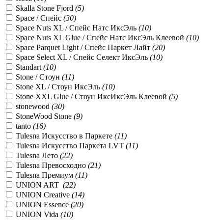
Skalla Stone Fjord
(
5
)
Space / Спейс
(
30
)
Space Nuts XL / Спейс Натс ИксЭль
(
10
)
Space Nuts XL Glue / Спейс Натс ИксЭль Клеевой
(
10
)
Space Parquet Light / Спейс Паркет Лайт
(
20
)
Space Select XL / Спейс Селект ИксЭль
(
10
)
Standart
(
10
)
Stone / Стоун
(
11
)
Stone XL / Стоун ИксЭль
(
10
)
Stone XXL Glue / Стоун ИксИксЭль Клеевой
(
5
)
stonewood
(
30
)
StoneWood Stone
(
9
)
tanto
(
16
)
Tulesna Искусство в Паркете
(
11
)
Tulesna Искусство Паркета LVT
(
11
)
Tulesna Лето
(
22
)
Tulesna Превосходно
(
21
)
Tulesna Премиум
(
11
)
UNION ART
(
22
)
UNION Creative
(
14
)
UNION Essence
(
20
)
UNION Vida
(
10
)