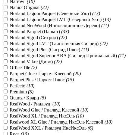
Narrow
(
10
)
Natura Original
(
22
)
Norland Lagom Parquet (Северный Уют)
(
13
)
Norland Lagom Parquet LVT (Северный Уют)
(
13
)
Norland NeoWood (Инновационное Дерево)
(
11
)
Norland Parquet (Паркет)
(
33
)
Norland Sigrid (Сигрид)
(
22
)
Norland Sigrid LVT (Таинственная Сигрид)
(
22
)
Norland Sigrid Plus (Сигрид Плюс)
(
11
)
Norland Sigrid Superior ABA (Сигрид Премиальный)
(
11
)
Norland Vakre (Диво)
(
22
)
Office Tile
(
2
)
Parquet Glue / Паркет Клеевой
(
20
)
Parquet Plus / Паркет Плюс
(
15
)
Perfecto
(
10
)
Premium
(
5
)
Quartz / Кварц
(
5
)
RealWood / Риалвуд
(
10
)
RealWood Glue / Риалвуд Клеевой
(
10
)
RealWood XL / Риалвуд ИксЭль
(
10
)
Realwood XL Glue / Риалвуд ИксЭль Клеевой
(
10
)
RealWood XXL / Риалвуд ИксИксЭль
(
6
)
Roca
(
10
)