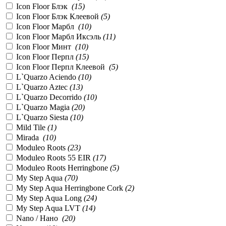
Icon Floor Блэк
(
15
)
Icon Floor Блэк Клеевой
(
5
)
Icon Floor Марбл
(
10
)
Icon Floor Марбл Иксэль
(
11
)
Icon Floor Минт
(
10
)
Icon Floor Перпл
(
15
)
Icon Floor Перпл Клеевой
(
5
)
L`Quarzo Aciendo
(
10
)
L`Quarzo Aztec
(
13
)
L`Quarzo Decorrido
(
10
)
L`Quarzo Magia
(
20
)
L`Quarzo Siesta
(
10
)
Mild Tile
(
1
)
Mirada
(
10
)
Moduleo Roots
(
23
)
Moduleo Roots 55 EIR
(
17
)
Moduleo Roots Herringbone
(
5
)
My Step Aqua
(
70
)
My Step Aqua Herringbone Cork
(
2
)
My Step Aqua Long
(
24
)
My Step Aqua LVT
(
14
)
Nano / Нано
(
20
)