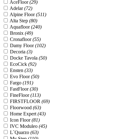
AceFloor
(
29
)
Adelar
(
72
)
Alpine Floor
(
511
)
Alta Step
(
80
)
Aquafloor
(
240
)
Bronix
(
49
)
Cronafloor
(
55
)
Damy Floor
(
102
)
Decoria
(
3
)
Docke Tavola
(
50
)
EcoCick
(
92
)
Ensten
(
33
)
Evo Floor
(
50
)
Fargo
(
191
)
FastFloor
(
30
)
FineFloor
(
113
)
FIRSTFLOOR
(
69
)
Floorwood
(
63
)
Home Expert
(
43
)
Icon Floor
(
81
)
IVC Moduleo
(
45
)
L`Quarzo
(
63
)
My Step
(
110
)