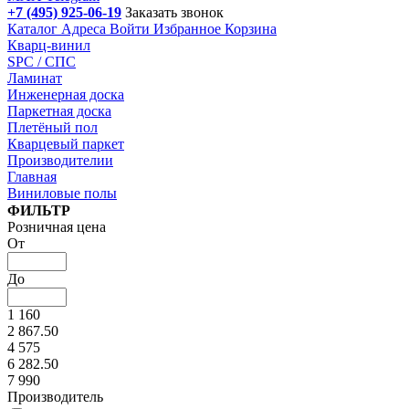
+7 (495) 925-06-19
Заказать звонок
Каталог
Адреса
Войти
Избранное
Корзина
Кварц-винил
SPC / СПС
Ламинат
Инженерная доска
Паркетная доска
Плетёный пол
Кварцевый паркет
Производителии
Главная
Виниловые полы
Подбор параметров
ФИЛЬТР
Розничная цена
От
До
1 160
2 867.50
4 575
6 282.50
7 990
Производитель