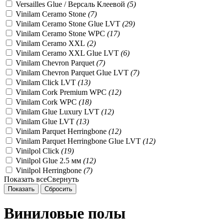
Versailles Glue / Версаль Клеевой
(
5
)
Vinilam Ceramo Stone
(
7
)
Vinilam Ceramo Stone Glue LVT
(
29
)
Vinilam Ceramo Stone WPC
(
17
)
Vinilam Ceramo XXL
(
2
)
Vinilam Ceramo XXL Glue LVT
(
6
)
Vinilam Chevron Parquet
(
7
)
Vinilam Chevron Parquet Glue LVT
(
7
)
Vinilam Click LVT
(
13
)
Vinilam Cork Premium WPC
(
12
)
Vinilam Cork WPC
(
18
)
Vinilam Glue Luxury LVT
(
12
)
Vinilam Glue LVT
(
13
)
Vinilam Parquet Herringbone
(
12
)
Vinilam Parquet Herringbone Glue LVT
(
12
)
Vinilpol Click
(
19
)
Vinilpol Glue 2.5 мм
(
12
)
Vinilpol Herringbone
(
7
)
Показать все
Свернуть
Виниловые полы