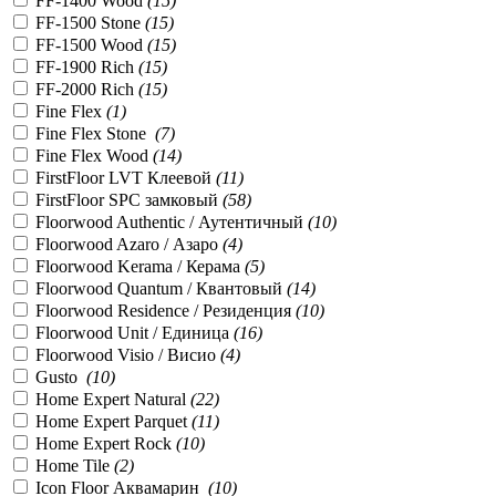
FF-1400 Wood
(
15
)
FF-1500 Stone
(
15
)
FF-1500 Wood
(
15
)
FF-1900 Rich
(
15
)
FF-2000 Rich
(
15
)
Fine Flex
(
1
)
Fine Flex Stone
(
7
)
Fine Flex Wood
(
14
)
FirstFloor LVT Клеевой
(
11
)
FirstFloor SPC замковый
(
58
)
Floorwood Authentic / Аутентичный
(
10
)
Floorwood Azaro / Азаро
(
4
)
Floorwood Kerama / Керама
(
5
)
Floorwood Quantum / Квантовый
(
14
)
Floorwood Residence / Резиденция
(
10
)
Floorwood Unit / Единица
(
16
)
Floorwood Visio / Висио
(
4
)
Gusto
(
10
)
Home Expert Natural
(
22
)
Home Expert Parquet
(
11
)
Home Expert Rock
(
10
)
Home Tile
(
2
)
Icon Floor Аквамарин
(
10
)