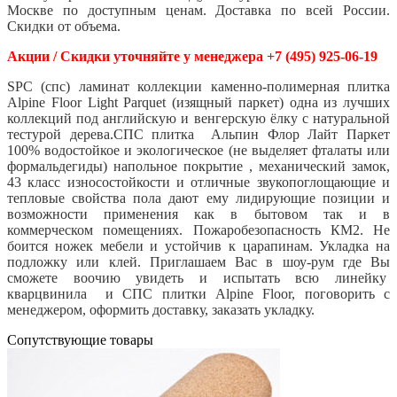
Москве по доступным ценам. Доставка по всей России.
Скидки от объема.
Акции / Скидки уточняйте у менеджера +7 (495) 925-06-19
SPC (спс) ламинат коллекции каменно-полимерная плитка
Alpine Floor Light Parquet (изящный паркет) одна из лучших
коллекций под английскую и венгерскую ёлку с натуральной
тестурой дерева.СПС плитка Альпин Флор Лайт Паркет
100% водостойкое и экологическое (не выделяет фталаты или
формальдегиды) напольное покрытие , механический замок,
43 класс износостойкости и отличные звукопоглощающие и
тепловые свойства пола дают ему лидирующие позиции и
возможности применения как в бытовом так и в
коммерческом помещениях. Пожаробезопасность КМ2. Не
боится ножек мебели и устойчив к царапинам. Укладка на
подложку или клей. Приглашаем Вас в шоу-рум где Вы
сможете воочию увидеть и испытать всю линейку
кварцвинила и СПС плитки Alpine Floor, поговорить с
менеджером, оформить доставку, заказать укладку.
Cопутствующие товары