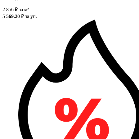
2 856
₽
за м²
5 569.20
₽
за уп.