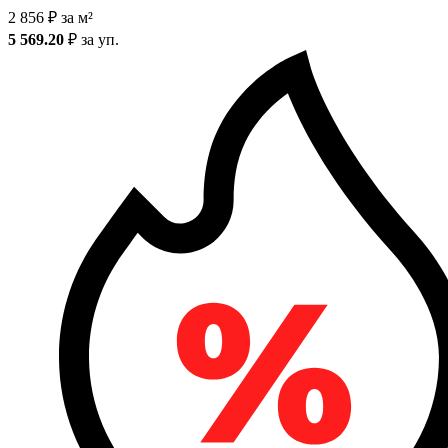
2 856
₽
за м²
5 569.20
₽
за уп.