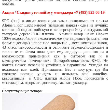
объема.
Акции / Скидки уточняйте у менеджера +7 (495) 925-06-19
SPC (спс) ламинат коллекции каменно-полимерная плитка
Alpine Floor Light Parquet (изящный паркет) одна из лучших
коллекций под английскую и венгерскую ёлку с натуральной
тестурой дерева.СПС плитка Альпин Флор Лайт Паркет
100% водостойкое и экологическое (не выделяет фталаты или
формальдегиды) напольное покрытие , механический замок,
43 класс износостойкости и отличные звукопоглощающие и
тепловые свойства пола дают ему лидирующие позиции и
возможности применения как в бытовом так и в
коммерческом помещениях. Пожаробезопасность КМ2. Не
боится ножек мебели и устойчив к царапинам. Укладка на
подложку или клей. Приглашаем Вас в шоу-рум где Вы
сможете воочию увидеть и испытать всю линейку
кварцвинила и СПС плитки Alpine Floor, поговорить с
менеджером, оформить доставку, заказать укладку.
Cопутствующие товары