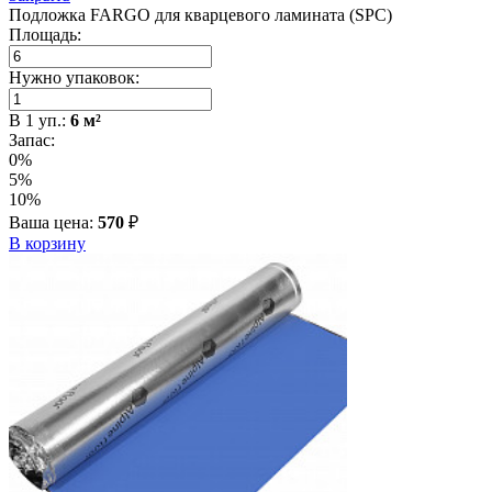
Подложка FARGO для кварцевого ламината (SPC)
Площадь:
Нужно упаковок:
В
1
уп.:
6
м²
Запас:
0%
5%
10%
Ваша цена:
570
₽
В корзину