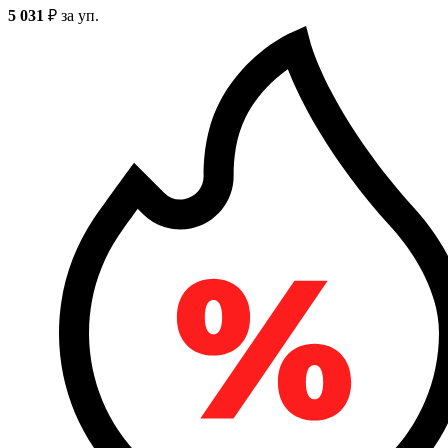
5 031
₽
за уп.