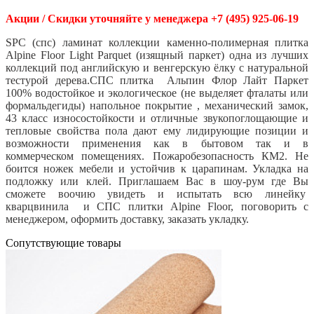
Акции / Скидки уточняйте у менеджера +7 (495) 925-06-19
SPC (спс) ламинат коллекции каменно-полимерная плитка
Alpine Floor Light Parquet (изящный паркет) одна из лучших
коллекций под английскую и венгерскую ёлку с натуральной
тестурой дерева.СПС плитка Альпин Флор Лайт Паркет
100% водостойкое и экологическое (не выделяет фталаты или
формальдегиды) напольное покрытие , механический замок,
43 класс износостойкости и отличные звукопоглощающие и
тепловые свойства пола дают ему лидирующие позиции и
возможности применения как в бытовом так и в
коммерческом помещениях. Пожаробезопасность КМ2. Не
боится ножек мебели и устойчив к царапинам. Укладка на
подложку или клей. Приглашаем Вас в шоу-рум где Вы
сможете воочию увидеть и испытать всю линейку
кварцвинила и СПС плитки Alpine Floor, поговорить с
менеджером, оформить доставку, заказать укладку.
Cопутствующие товары