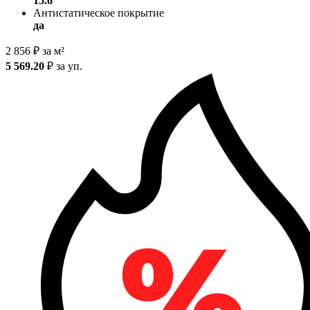
15.6
Антистатическое покрытие
да
2 856
₽
за м²
5 569.20
₽
за уп.