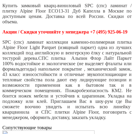
Купить замковый кварц-виниловый SPC (спс) ламинат /
плитку Alpine Floor ECO13-31 Дуб Капелла
в Москве по
доступным ценам. Доставка по всей России. Скидки от
объема.
Акции / Скидки уточняйте у менеджера +7 (495) 925-06-19
SPC (спс) ламинат коллекции каменно-полимерная плитка
Alpine Floor Light Parquet (изящный паркет) одна из лучших
коллекций под английскую и венгерскую ёлку с натуральной
тестурой дерева.СПС плитка Альпин Флор Лайт Паркет
100% водостойкое и экологическое (не выделяет фталаты или
формальдегиды) напольное покрытие , механический замок,
43 класс износостойкости и отличные звукопоглощающие и
тепловые свойства пола дают ему лидирующие позиции и
возможности применения как в бытовом так и в
коммерческом помещениях. Пожаробезопасность КМ2. Не
боится ножек мебели и устойчив к царапинам. Укладка на
подложку или клей. Приглашаем Вас в шоу-рум где Вы
сможете воочию увидеть и испытать всю линейку
кварцвинила и СПС плитки Alpine Floor, поговорить с
менеджером, оформить доставку, заказать укладку.
Cопутствующие товары