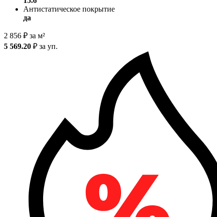
15.6
Антистатическое покрытие
да
2 856
₽
за м²
5 569.20
₽
за уп.