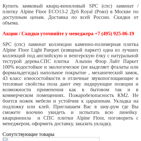
Купить замковый кварц-виниловый SPC (спс) ламинат /
плитку Alpine Floor ECO13-2 Дуб Royal (Роял)
в Москве по
доступным ценам. Доставка по всей России. Скидки от
объема.
Акции / Скидки уточняйте у менеджера +7 (495) 925-06-19
SPC (спс) ламинат коллекции каменно-полимерная плитка
Alpine Floor Light Parquet (изящный паркет) одна из лучших
коллекций под английскую и венгерскую ёлку с натуральной
тестурой дерева.СПС плитка Альпин Флор Лайт Паркет
100% водостойкое и экологическое (не выделяет фталаты или
формальдегиды) напольное покрытие , механический замок,
43 класс износостойкости и отличные звукопоглощающие и
тепловые свойства пола дают ему лидирующие позиции и
возможности применения как в бытовом так и в
коммерческом помещениях. Пожаробезопасность КМ2. Не
боится ножек мебели и устойчив к царапинам. Укладка на
подложку или клей. Приглашаем Вас в шоу-рум где Вы
сможете воочию увидеть и испытать всю линейку
кварцвинила и СПС плитки Alpine Floor, поговорить с
менеджером, оформить доставку, заказать укладку.
Cопутствующие товары