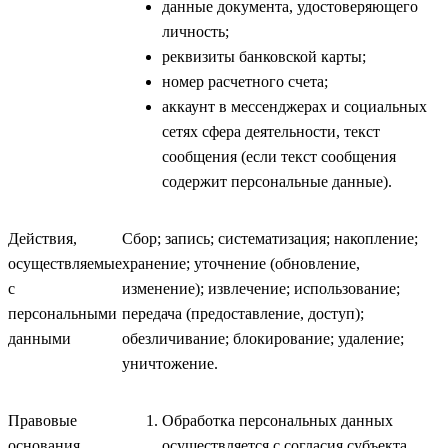
данные документа, удостоверяющего
личность;
реквизиты банковской карты;
номер расчетного счета;
аккаунт в мессенджерах и социальных
сетях сфера деятельности, текст
сообщения (если текст сообщения
содержит персональные данные).
Действия,
Сбор; запись; систематизация; накопление;
осуществляемые
хранение; уточнение (обновление,
с
изменение); извлечение; использование;
персональными
передача (предоставление, доступ);
данными
обезличивание; блокирование; удаление;
уничтожение.
Правовые
Обработка персональных данных
основания
осуществляется с согласия субъекта