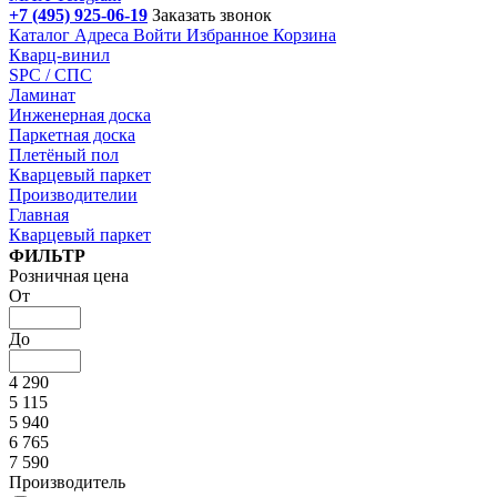
+7 (495) 925-06-19
Заказать звонок
Каталог
Адреса
Войти
Избранное
Корзина
Кварц-винил
SPC / СПС
Ламинат
Инженерная доска
Паркетная доска
Плетёный пол
Кварцевый паркет
Производителии
Главная
Кварцевый паркет
Подбор параметров
ФИЛЬТР
Розничная цена
От
До
4 290
5 115
5 940
6 765
7 590
Производитель