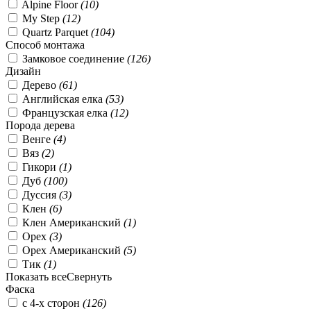
Alpine Floor
(
10
)
My Step
(
12
)
Quartz Parquet
(
104
)
Способ монтажа
Замковое соединение
(
126
)
Дизайн
Дерево
(
61
)
Английская елка
(
53
)
Французская елка
(
12
)
Порода дерева
Венге
(
4
)
Вяз
(
2
)
Гикори
(
1
)
Дуб
(
100
)
Дуссия
(
3
)
Клен
(
6
)
Клен Американский
(
1
)
Орех
(
3
)
Орех Американский
(
5
)
Тик
(
1
)
Показать все
Свернуть
Фаска
с 4-х сторон
(
126
)