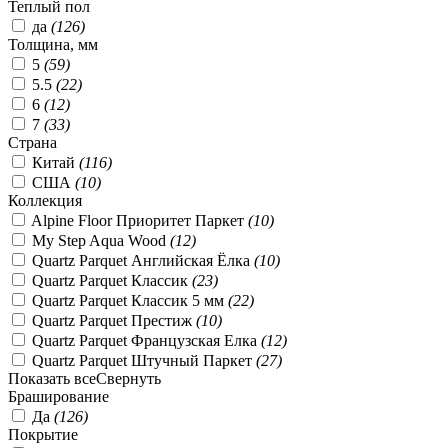
Теплый пол
да
(
126
)
Толщина, мм
5
(
59
)
5.5
(
22
)
6
(
12
)
7
(
33
)
Страна
Китай
(
116
)
США
(
10
)
Коллекция
Alpine Floor Приоритет Паркет
(
10
)
My Step Aqua Wood
(
12
)
Quartz Parquet Английская Ёлка
(
10
)
Quartz Parquet Классик
(
23
)
Quartz Parquet Классик 5 мм
(
22
)
Quartz Parquet Престиж
(
10
)
Quartz Parquet Французская Елка
(
12
)
Quartz Parquet Штучный Паркет
(
27
)
Показать все
Свернуть
Браширование
Да
(
126
)
Покрытие