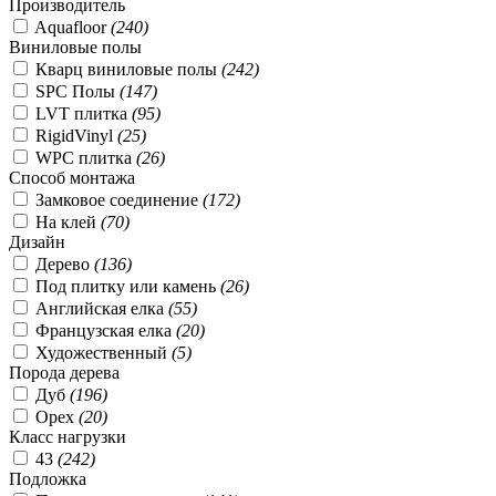
Производитель
Aquafloor
(
240
)
Виниловые полы
Кварц виниловые полы
(
242
)
SPC Полы
(
147
)
LVT плитка
(
95
)
RigidVinyl
(
25
)
WPC плитка
(
26
)
Способ монтажа
Замковое соединение
(
172
)
На клей
(
70
)
Дизайн
Дерево
(
136
)
Под плитку или камень
(
26
)
Английская елка
(
55
)
Французская елка
(
20
)
Художественный
(
5
)
Порода дерева
Дуб
(
196
)
Орех
(
20
)
Класс нагрузки
43
(
242
)
Подложка