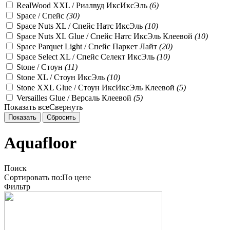
RealWood XXL / Риалвуд ИксИксЭль
(
6
)
Space / Спейс
(
30
)
Space Nuts XL / Спейс Натс ИксЭль
(
10
)
Space Nuts XL Glue / Спейс Натс ИксЭль Клеевой
(
10
)
Space Parquet Light / Спейс Паркет Лайт
(
20
)
Space Select XL / Спейс Селект ИксЭль
(
10
)
Stone / Стоун
(
11
)
Stone XL / Стоун ИксЭль
(
10
)
Stone XXL Glue / Стоун ИксИксЭль Клеевой
(
5
)
Versailles Glue / Версаль Клеевой
(
5
)
Показать все
Свернуть
Aquafloor
Поиск
Сортировать по:
По
цене
Фильтр