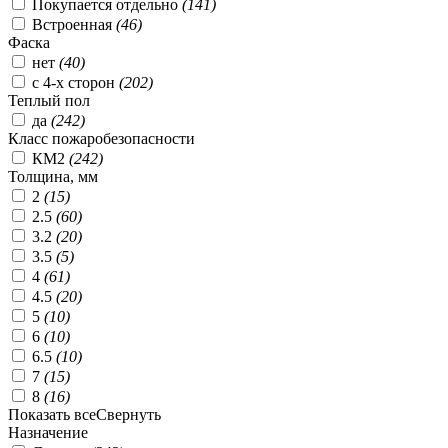
Покупается отдельно
(
141
)
Встроенная
(
46
)
Фаска
нет
(
40
)
с 4-х сторон
(
202
)
Теплый пол
да
(
242
)
Класс пожаробезопасности
КМ2
(
242
)
Толщина, мм
2
(
15
)
2.5
(
60
)
3.2
(
20
)
3.5
(
5
)
4
(
61
)
4.5
(
20
)
5
(
10
)
6
(
10
)
6.5
(
10
)
7
(
15
)
8
(
16
)
Показать все
Свернуть
Назначение