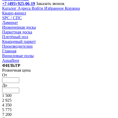
+7 (495) 925-06-19
Заказать звонок
Каталог
Адреса
Войти
Избранное
Корзина
Кварц-винил
SPC / СПС
Ламинат
Инженерная доска
Паркетная доска
Плетёный пол
Кварцевый паркет
Производителии
Главная
Виниловые полы
Aquafloor
Подбор параметров
ФИЛЬТР
Розничная цена
От
До
1 500
2 925
4 350
5 775
7 200