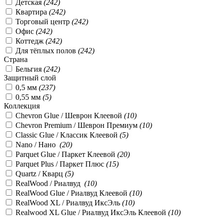
Детская
(
242
)
Квартира
(
242
)
Торговый центр
(
242
)
Офис
(
242
)
Коттедж
(
242
)
Для тёплых полов
(
242
)
Страна
Бельгия
(
242
)
Защитный слой
0,5 мм
(
237
)
0,55 мм
(
5
)
Коллекция
Chevron Glue / Шеврон Клеевой
(
10
)
Chevron Premium / Шеврон Премиум
(
10
)
Classic Glue / Классик Клеевой
(
5
)
Nano / Нано
(
20
)
Parquet Glue / Паркет Клеевой
(
20
)
Parquet Plus / Паркет Плюс
(
15
)
Quartz / Кварц
(
5
)
RealWood / Риалвуд
(
10
)
RealWood Glue / Риалвуд Клеевой
(
10
)
RealWood XL / Риалвуд ИксЭль
(
10
)
Realwood XL Glue / Риалвуд ИксЭль Клеевой
(
10
)