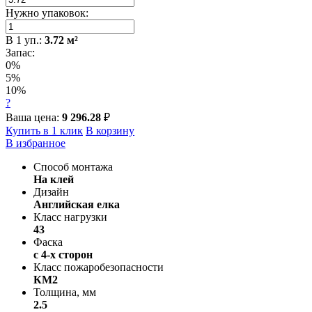
Нужно упаковок:
В
1
уп.:
3.72
м²
Запас:
0%
5%
10%
?
Ваша цена:
9 296.28
₽
Купить в 1 клик
В корзину
В избранное
Способ монтажа
На клей
Дизайн
Английская елка
Класс нагрузки
43
Фаска
с 4-х сторон
Класс пожаробезопасности
КМ2
Толщина, мм
2.5