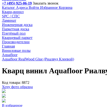
+7 (495) 925-06-19
Заказать звонок
Каталог
Адреса
Войти
Избранное
Корзина
Кварц-винил
SPC / СПС
Ламинат
Инженерная доска
Паркетная доска
Плетёный пол
Кварцевый паркет
Производителии
Главная
Виниловые полы
Aquafloor
Aquafloor RealWood Glue (Риалвуд Клеевой)
Кварц винил Aquafloor Риалв
Код товара: 8872
Хочу фото образца
В избранное