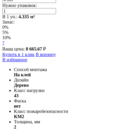
Нужно упаковок:
В
1
уп.:
4.335
м²
Запас:
0%
5%
10%
?
Ваша цена:
8 665.67
₽
Купить в 1 клик
В корзину
В избранное
Способ монтажа
На клей
Дизайн
Дерево
Класс нагрузки
43
Фаска
нет
Класс пожаробезопасности
КМ2
Толщина, мм
2