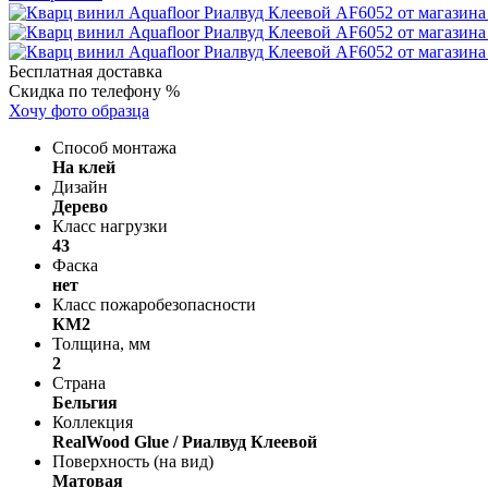
Бесплатная доставка
Скидка по телефону %
Хочу фото образца
Способ монтажа
На клей
Дизайн
Дерево
Класс нагрузки
43
Фаска
нет
Класс пожаробезопасности
КМ2
Толщина, мм
2
Страна
Бельгия
Коллекция
RealWood Glue / Риалвуд Клеевой
Поверхность (на вид)
Матовая