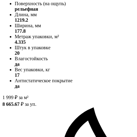
Поверхность (на ощупь)
рельефная
Длина, мм
1219.2
Ширина, мм
177.8
Метраж упаковки, м²
4.335
Штук в упаковке
20
Влагостойкость
да
Вес упаковки, кг
17
Антистатическое покрытие
да
1 999
₽
за м²
8 665.67
₽
за уп.