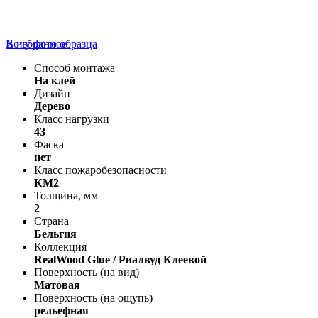
В избранное
Хочу фото образца
Способ монтажа
На клей
Дизайн
Дерево
Класс нагрузки
43
Фаска
нет
Класс пожаробезопасности
КМ2
Толщина, мм
2
Страна
Бельгия
Коллекция
RealWood Glue / Риалвуд Клеевой
Поверхность (на вид)
Матовая
Поверхность (на ощупь)
рельефная