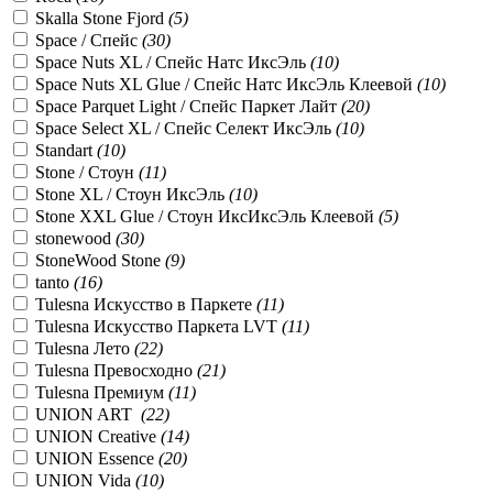
Skalla Stone Fjord
(
5
)
Space / Спейс
(
30
)
Space Nuts XL / Спейс Натс ИксЭль
(
10
)
Space Nuts XL Glue / Спейс Натс ИксЭль Клеевой
(
10
)
Space Parquet Light / Спейс Паркет Лайт
(
20
)
Space Select XL / Спейс Селект ИксЭль
(
10
)
Standart
(
10
)
Stone / Стоун
(
11
)
Stone XL / Стоун ИксЭль
(
10
)
Stone XXL Glue / Стоун ИксИксЭль Клеевой
(
5
)
stonewood
(
30
)
StoneWood Stone
(
9
)
tanto
(
16
)
Tulesna Искусство в Паркете
(
11
)
Tulesna Искусство Паркета LVT
(
11
)
Tulesna Лето
(
22
)
Tulesna Превосходно
(
21
)
Tulesna Премиум
(
11
)
UNION ART
(
22
)
UNION Creative
(
14
)
UNION Essence
(
20
)
UNION Vida
(
10
)