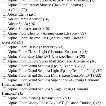
Alpine Floor Eclipse Super Matt (Матовое Затмение)
(
1
)
Alpine Floor Parquet Sirocco (Паркет Сирокко)
(
1
)
acefloor
(
29
)
Adelar Eterna
(
20
)
Adelar Eterna Acoustic
(
20
)
Adelar Solida
(
16
)
Adelar Solida Acoustic
(
16
)
Alpine Floor Chevron (Альпийский Шеврон)
(
22
)
Alpine Floor Chevron LVT (Альпийский Шеврон
клеевой)
(
11
)
Alpine Floor Classic (Классика)
(
11
)
Alpine Floor Classic Light (Изящная Классика)
(
11
)
Alpine Floor Easy Line LVT (Легкие Линии)
(
28
)
Alpine Floor Eclipse Super Matt (Матовое Затмение)
(
10
)
Alpine Floor Grand Sequoia (Гранд Секвойя)
(
33
)
Alpine Floor Grand Sequoia Light (Гранд Секвойя Лайт)
(
11
)
Alpine Floor Grand Sequoia LVT (Гранд Секвойя LVT)
(
22
)
Alpine Floor Grand Sequoia Superior ABA (Гранд Секвойя
Премиальная)
(
11
)
Alpine Floor Grand Sequoia Village (Гранд Секвойя
Изящная)
(
13
)
Alpine Floor Intense (Насыщенный)
(
11
)
Alpine Floor Liberty Loose Lay LVT (Символ Свободы)
(
6
)