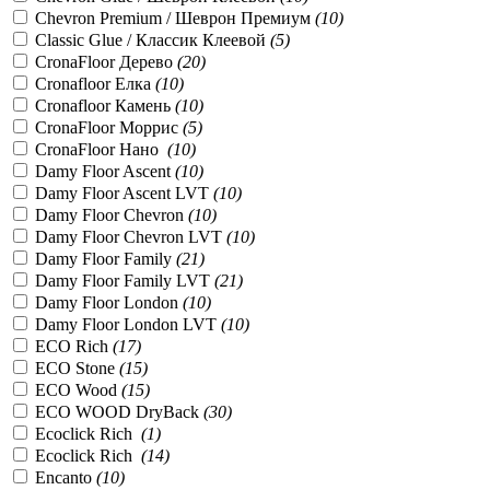
Chevron Premium / Шеврон Премиум
(
10
)
Classic Glue / Классик Клеевой
(
5
)
CronaFloor Дерево
(
20
)
Cronafloor Елка
(
10
)
Cronafloor Камень
(
10
)
CronaFloor Моррис
(
5
)
CronaFloor Нано
(
10
)
Damy Floor Ascent
(
10
)
Damy Floor Ascent LVT
(
10
)
Damy Floor Chevron
(
10
)
Damy Floor Chevron LVT
(
10
)
Damy Floor Family
(
21
)
Damy Floor Family LVT
(
21
)
Damy Floor London
(
10
)
Damy Floor London LVT
(
10
)
ECO Rich
(
17
)
ECO Stone
(
15
)
ECO Wood
(
15
)
ECO WOOD DryBack
(
30
)
Ecoclick Rich
(
1
)
Ecoclick Rich
(
14
)
Encanto
(
10
)