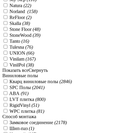
Natura
(
22
)
Norland
(
158
)
ReFloor
(
2
)
Skalla
(
38
)
Stone Floor
(
48
)
StoneWood
(
39
)
Tanto
(
16
)
Tulesna
(
76
)
UNION
(
66
)
Vinilam
(
167
)
VinilPol
(
38
)
Показать все
Свернуть
Виниловые полы
Кварц виниловые полы
(
2846
)
SPC Полы
(
2041
)
ABA
(
91
)
LVT плитка
(
800
)
RigidVinyl
(
51
)
WPC плитка
(
81
)
Способ монтажа
Замковое соединение
(
2178
)
Шип-паз
(
1
)