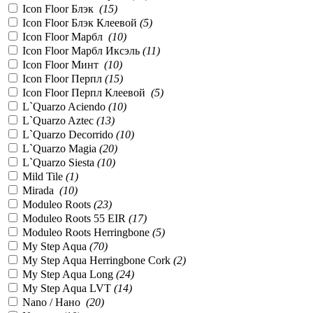
Icon Floor Блэк
(
15
)
Icon Floor Блэк Клеевой
(
5
)
Icon Floor Марбл
(
10
)
Icon Floor Марбл Иксэль
(
11
)
Icon Floor Минт
(
10
)
Icon Floor Перпл
(
15
)
Icon Floor Перпл Клеевой
(
5
)
L`Quarzo Aciendo
(
10
)
L`Quarzo Aztec
(
13
)
L`Quarzo Decorrido
(
10
)
L`Quarzo Magia
(
20
)
L`Quarzo Siesta
(
10
)
Mild Tile
(
1
)
Mirada
(
10
)
Moduleo Roots
(
23
)
Moduleo Roots 55 EIR
(
17
)
Moduleo Roots Herringbone
(
5
)
My Step Aqua
(
70
)
My Step Aqua Herringbone Cork
(
2
)
My Step Aqua Long
(
24
)
My Step Aqua LVT
(
14
)
Nano / Нано
(
20
)