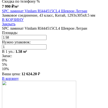
Скидка по телефону %
7 990
₽
/м²
SPC ламинат Vinilam RI444515CL4 Шеврон Легран
Замковое соединение, 43 класс, Китай, 1293x305x8.5 мм
В КОРЗИНУ
Закрыть
SPC ламинат Vinilam RI444515CL4 Шеврон Легран
Площадь:
Нужно упаковок:
В
1
уп.:
1.58
м²
Запас:
0%
5%
10%
Ваша цена:
12 624.20
₽
В корзину