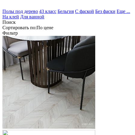
Полы под дерево
43 класс
Бельгия
С фаской
Без фаски
Еще ...
На клей
Для ванной
Поиск
Сортировать по:
По
цене
Фильтр