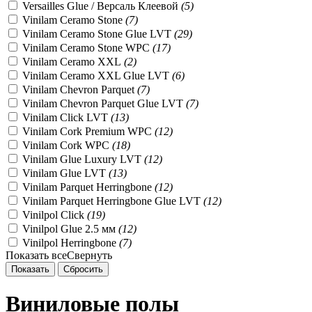
Versailles Glue / Версаль Клеевой
(
5
)
Vinilam Ceramo Stone
(
7
)
Vinilam Ceramo Stone Glue LVT
(
29
)
Vinilam Ceramo Stone WPC
(
17
)
Vinilam Ceramo XXL
(
2
)
Vinilam Ceramo XXL Glue LVT
(
6
)
Vinilam Chevron Parquet
(
7
)
Vinilam Chevron Parquet Glue LVT
(
7
)
Vinilam Click LVT
(
13
)
Vinilam Cork Premium WPC
(
12
)
Vinilam Cork WPC
(
18
)
Vinilam Glue Luxury LVT
(
12
)
Vinilam Glue LVT
(
13
)
Vinilam Parquet Herringbone
(
12
)
Vinilam Parquet Herringbone Glue LVT
(
12
)
Vinilpol Click
(
19
)
Vinilpol Glue 2.5 мм
(
12
)
Vinilpol Herringbone
(
7
)
Показать все
Свернуть
Виниловые полы