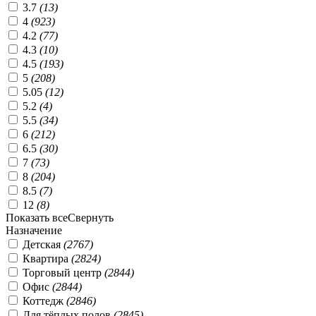
3.7
(
13
)
4
(
923
)
4.2
(
77
)
4.3
(
10
)
4.5
(
193
)
5
(
208
)
5.05
(
12
)
5.2
(
4
)
5.5
(
34
)
6
(
212
)
6.5
(
30
)
7
(
73
)
8
(
204
)
8.5
(
7
)
12
(
8
)
Показать все
Свернуть
Назначение
Детская
(
2767
)
Квартира
(
2824
)
Торговый центр
(
2844
)
Офис
(
2844
)
Коттедж
(
2846
)
Для тёплых полов
(
2845
)