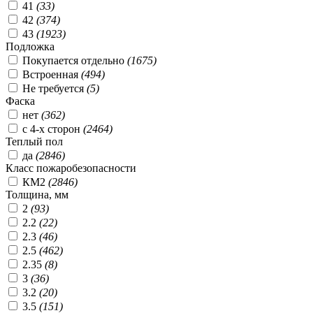
41
(
33
)
42
(
374
)
43
(
1923
)
Подложка
Покупается отдельно
(
1675
)
Встроенная
(
494
)
Не требуется
(
5
)
Фаска
нет
(
362
)
с 4-х сторон
(
2464
)
Теплый пол
да
(
2846
)
Класс пожаробезопасности
КМ2
(
2846
)
Толщина, мм
2
(
93
)
2.2
(
22
)
2.3
(
46
)
2.5
(
462
)
2.35
(
8
)
3
(
36
)
3.2
(
20
)
3.5
(
151
)