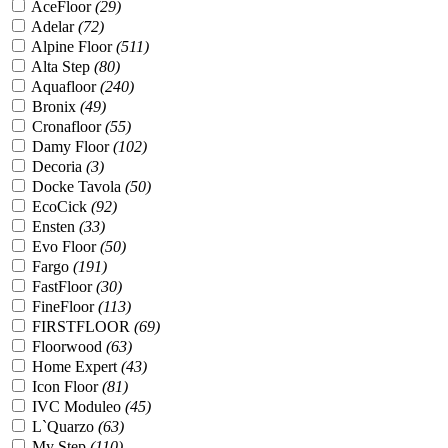
AceFloor
(
29
)
Adelar
(
72
)
Alpine Floor
(
511
)
Alta Step
(
80
)
Aquafloor
(
240
)
Bronix
(
49
)
Cronafloor
(
55
)
Damy Floor
(
102
)
Decoria
(
3
)
Docke Tavola
(
50
)
EcoCick
(
92
)
Ensten
(
33
)
Evo Floor
(
50
)
Fargo
(
191
)
FastFloor
(
30
)
FineFloor
(
113
)
FIRSTFLOOR
(
69
)
Floorwood
(
63
)
Home Expert
(
43
)
Icon Floor
(
81
)
IVC Moduleo
(
45
)
L`Quarzo
(
63
)
My Step
(
110
)