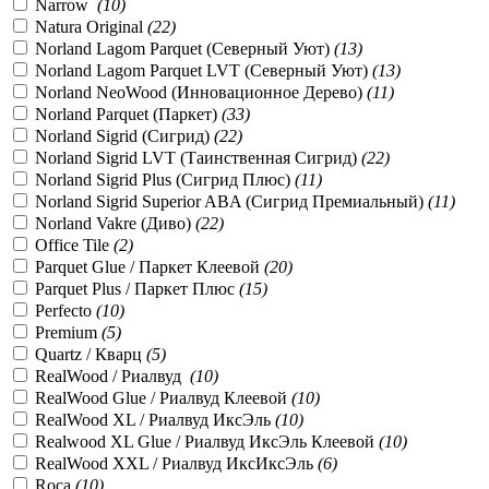
Narrow
(
10
)
Natura Original
(
22
)
Norland Lagom Parquet (Северный Уют)
(
13
)
Norland Lagom Parquet LVT (Северный Уют)
(
13
)
Norland NeoWood (Инновационное Дерево)
(
11
)
Norland Parquet (Паркет)
(
33
)
Norland Sigrid (Сигрид)
(
22
)
Norland Sigrid LVT (Таинственная Сигрид)
(
22
)
Norland Sigrid Plus (Сигрид Плюс)
(
11
)
Norland Sigrid Superior ABA (Сигрид Премиальный)
(
11
)
Norland Vakre (Диво)
(
22
)
Office Tile
(
2
)
Parquet Glue / Паркет Клеевой
(
20
)
Parquet Plus / Паркет Плюс
(
15
)
Perfecto
(
10
)
Premium
(
5
)
Quartz / Кварц
(
5
)
RealWood / Риалвуд
(
10
)
RealWood Glue / Риалвуд Клеевой
(
10
)
RealWood XL / Риалвуд ИксЭль
(
10
)
Realwood XL Glue / Риалвуд ИксЭль Клеевой
(
10
)
RealWood XXL / Риалвуд ИксИксЭль
(
6
)
Roca
(
10
)