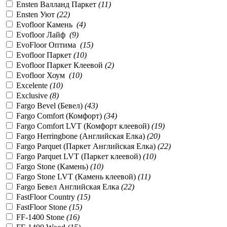
Ensten Валланд Паркет
(
11
)
Ensten Уют
(
22
)
Evofloor Камень
(
4
)
Evofloor Лайф
(
9
)
EvoFloor Оптима
(
15
)
Evofloor Паркет
(
10
)
Evofloor Паркет Клеевой
(
2
)
Evofloor Хоум
(
10
)
Excelente
(
10
)
Exclusive
(
8
)
Fargo Bevel (Бевел)
(
43
)
Fargo Comfort (Комфорт)
(
34
)
Fargo Comfort LVT (Комфорт клеевой)
(
19
)
Fargo Herringbone (Английская Елка)
(
20
)
Fargo Parquet (Паркет Английская Елка)
(
22
)
Fargo Parquet LVT (Паркет клеевой)
(
10
)
Fargo Stone (Камень)
(
10
)
Fargo Stone LVT (Камень клеевой)
(
11
)
Fargo Бевел Английская Елка
(
22
)
FastFloor Country
(
15
)
FastFloor Stone
(
15
)
FF-1400 Stone
(
16
)