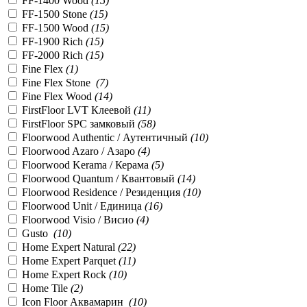
FF-1400 Wood
(
15
)
FF-1500 Stone
(
15
)
FF-1500 Wood
(
15
)
FF-1900 Rich
(
15
)
FF-2000 Rich
(
15
)
Fine Flex
(
1
)
Fine Flex Stone
(
7
)
Fine Flex Wood
(
14
)
FirstFloor LVT Клеевой
(
11
)
FirstFloor SPC замковый
(
58
)
Floorwood Authentic / Аутентичный
(
10
)
Floorwood Azaro / Азаро
(
4
)
Floorwood Kerama / Керама
(
5
)
Floorwood Quantum / Квантовый
(
14
)
Floorwood Residence / Резиденция
(
10
)
Floorwood Unit / Единица
(
16
)
Floorwood Visio / Висио
(
4
)
Gusto
(
10
)
Home Expert Natural
(
22
)
Home Expert Parquet
(
11
)
Home Expert Rock
(
10
)
Home Tile
(
2
)
Icon Floor Аквамарин
(
10
)