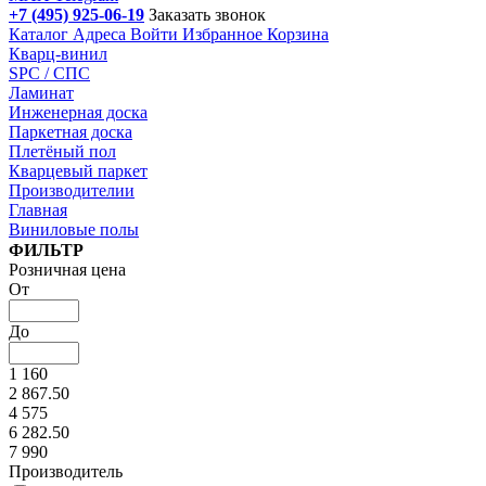
+7 (495) 925-06-19
Заказать звонок
Каталог
Адреса
Войти
Избранное
Корзина
Кварц-винил
SPC / СПС
Ламинат
Инженерная доска
Паркетная доска
Плетёный пол
Кварцевый паркет
Производителии
Главная
Виниловые полы
Подбор параметров
ФИЛЬТР
Розничная цена
От
До
1 160
2 867.50
4 575
6 282.50
7 990
Производитель