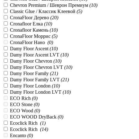
Chevron Premium / Шеврон Премиум
(
10
)
Classic Glue / Классик Клеевой
(
5
)
CronaFloor Дерево
(
20
)
Cronafloor Елка
(
10
)
Cronafloor Камень
(
10
)
CronaFloor Моррис
(
5
)
CronaFloor Нано
(
0
)
Damy Floor Ascent
(
10
)
Damy Floor Ascent LVT
(
10
)
Damy Floor Chevron
(
10
)
Damy Floor Chevron LVT
(
10
)
Damy Floor Family
(
21
)
Damy Floor Family LVT
(
21
)
Damy Floor London
(
10
)
Damy Floor London LVT
(
10
)
ECO Rich
(
0
)
ECO Stone
(
0
)
ECO Wood
(
0
)
ECO WOOD DryBack
(
0
)
Ecoclick Rich
(
1
)
Ecoclick Rich
(
14
)
Encanto
(
0
)