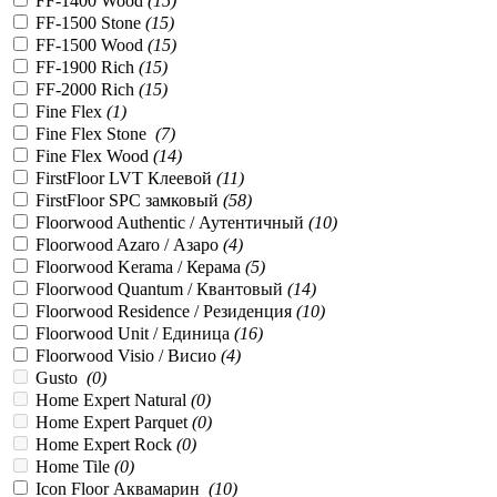
FF-1400 Wood
(
15
)
FF-1500 Stone
(
15
)
FF-1500 Wood
(
15
)
FF-1900 Rich
(
15
)
FF-2000 Rich
(
15
)
Fine Flex
(
1
)
Fine Flex Stone
(
7
)
Fine Flex Wood
(
14
)
FirstFloor LVT Клеевой
(
11
)
FirstFloor SPC замковый
(
58
)
Floorwood Authentic / Аутентичный
(
10
)
Floorwood Azaro / Азаро
(
4
)
Floorwood Kerama / Керама
(
5
)
Floorwood Quantum / Квантовый
(
14
)
Floorwood Residence / Резиденция
(
10
)
Floorwood Unit / Единица
(
16
)
Floorwood Visio / Висио
(
4
)
Gusto
(
0
)
Home Expert Natural
(
0
)
Home Expert Parquet
(
0
)
Home Expert Rock
(
0
)
Home Tile
(
0
)
Icon Floor Аквамарин
(
10
)