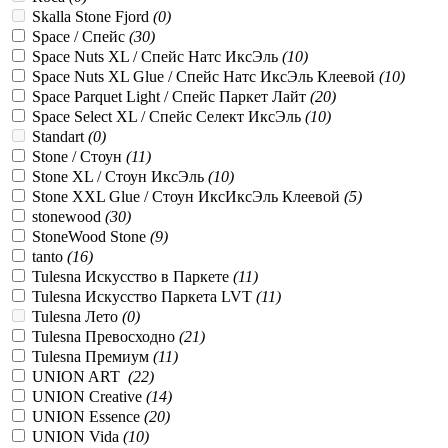
Skalla Stone Fjord
(
0
)
Space / Спейс
(
30
)
Space Nuts XL / Спейс Натс ИксЭль
(
10
)
Space Nuts XL Glue / Спейс Натс ИксЭль Клеевой
(
10
)
Space Parquet Light / Спейс Паркет Лайт
(
20
)
Space Select XL / Спейс Селект ИксЭль
(
10
)
Standart
(
0
)
Stone / Стоун
(
11
)
Stone XL / Стоун ИксЭль
(
10
)
Stone XXL Glue / Стоун ИксИксЭль Клеевой
(
5
)
stonewood
(
30
)
StoneWood Stone
(
9
)
tanto
(
16
)
Tulesna Искусство в Паркете
(
11
)
Tulesna Искусство Паркета LVT
(
11
)
Tulesna Лето
(
0
)
Tulesna Превосходно
(
21
)
Tulesna Премиум
(
11
)
UNION ART
(
22
)
UNION Creative
(
14
)
UNION Essence
(
20
)
UNION Vida
(
10
)