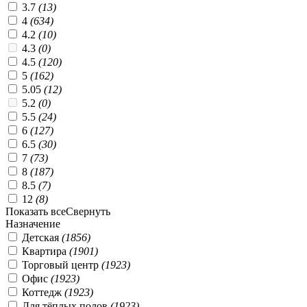
3.7
(
13
)
4
(
634
)
4.2
(
10
)
4.3
(
0
)
4.5
(
120
)
5
(
162
)
5.05
(
12
)
5.2
(
0
)
5.5
(
24
)
6
(
127
)
6.5
(
30
)
7
(
73
)
8
(
187
)
8.5
(
7
)
12
(
8
)
Показать все
Свернуть
Назначение
Детская
(
1856
)
Квартира
(
1901
)
Торговый центр
(
1923
)
Офис
(
1923
)
Коттедж
(
1923
)
Для тёплых полов
(
1923
)