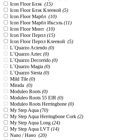
Icon Floor Блэк
(
15
)
Icon Floor Блэк Клеевой
(
5
)
Icon Floor Марбл
(
10
)
Icon Floor Марбл Иксэль
(
11
)
Icon Floor Минт
(
10
)
Icon Floor Перпл
(
15
)
Icon Floor Перпл Клеевой
(
5
)
L`Quarzo Aciendo
(
0
)
L`Quarzo Aztec
(
0
)
L`Quarzo Decorrido
(
0
)
L`Quarzo Magia
(
0
)
L`Quarzo Siesta
(
0
)
Mild Tile
(
0
)
Mirada
(
0
)
Moduleo Roots
(
0
)
Moduleo Roots 55 EIR
(
0
)
Moduleo Roots Herringbone
(
0
)
My Step Aqua
(
70
)
My Step Aqua Herringbone Cork
(
2
)
My Step Aqua Long
(
24
)
My Step Aqua LVT
(
14
)
Nano / Нано
(
20
)