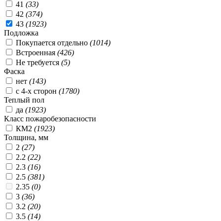
41
(
33
)
42
(
374
)
43
(
1923
)
Подложка
Покупается отдельно
(
1014
)
Встроенная
(
426
)
Не требуется
(
5
)
Фаска
нет
(
143
)
с 4-х сторон
(
1780
)
Теплый пол
да
(
1923
)
Класс пожаробезопасности
КМ2
(
1923
)
Толщина, мм
2
(
27
)
2.2
(
22
)
2.3
(
16
)
2.5
(
381
)
2.35
(
0
)
3
(
36
)
3.2
(
20
)
3.5
(
14
)