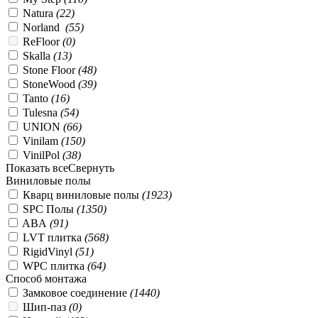
Natura
(
22
)
Norland
(
55
)
ReFloor
(
0
)
Skalla
(
13
)
Stone Floor
(
48
)
StoneWood
(
39
)
Tanto
(
16
)
Tulesna
(
54
)
UNION
(
66
)
Vinilam
(
150
)
VinilPol
(
38
)
Показать все
Свернуть
Виниловые полы
Кварц виниловые полы
(
1923
)
SPC Полы
(
1350
)
ABA
(
91
)
LVT плитка
(
568
)
RigidVinyl
(
51
)
WPC плитка
(
64
)
Способ монтажа
Замковое соединение
(
1440
)
Шип-паз
(
0
)