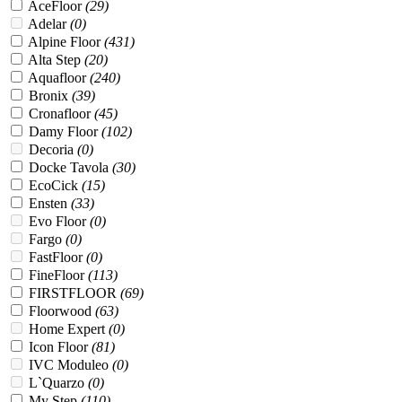
AceFloor
(
29
)
Adelar
(
0
)
Alpine Floor
(
431
)
Alta Step
(
20
)
Aquafloor
(
240
)
Bronix
(
39
)
Cronafloor
(
45
)
Damy Floor
(
102
)
Decoria
(
0
)
Docke Tavola
(
30
)
EcoCick
(
15
)
Ensten
(
33
)
Evo Floor
(
0
)
Fargo
(
0
)
FastFloor
(
0
)
FineFloor
(
113
)
FIRSTFLOOR
(
69
)
Floorwood
(
63
)
Home Expert
(
0
)
Icon Floor
(
81
)
IVC Moduleo
(
0
)
L`Quarzo
(
0
)
My Step
(
110
)