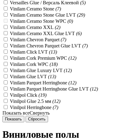
Versailles Glue / Версаль Клеевой
(
5
)
Vinilam Ceramo Stone
(
7
)
Vinilam Ceramo Stone Glue LVT
(
29
)
Vinilam Ceramo Stone WPC
(
0
)
Vinilam Ceramo XXL
(
2
)
Vinilam Ceramo XXL Glue LVT
(
6
)
Vinilam Chevron Parquet
(
7
)
Vinilam Chevron Parquet Glue LVT
(
7
)
Vinilam Click LVT
(
13
)
Vinilam Cork Premium WPC
(
12
)
Vinilam Cork WPC
(
18
)
Vinilam Glue Luxury LVT
(
12
)
Vinilam Glue LVT
(
13
)
Vinilam Parquet Herringbone
(
12
)
Vinilam Parquet Herringbone Glue LVT
(
12
)
Vinilpol Click
(
19
)
Vinilpol Glue 2.5 мм
(
12
)
Vinilpol Herringbone
(
7
)
Показать все
Свернуть
Виниловые полы