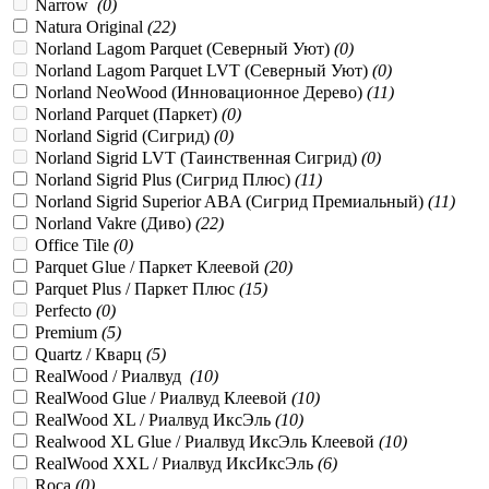
Narrow
(
0
)
Natura Original
(
22
)
Norland Lagom Parquet (Северный Уют)
(
0
)
Norland Lagom Parquet LVT (Северный Уют)
(
0
)
Norland NeoWood (Инновационное Дерево)
(
11
)
Norland Parquet (Паркет)
(
0
)
Norland Sigrid (Сигрид)
(
0
)
Norland Sigrid LVT (Таинственная Сигрид)
(
0
)
Norland Sigrid Plus (Сигрид Плюс)
(
11
)
Norland Sigrid Superior ABA (Сигрид Премиальный)
(
11
)
Norland Vakre (Диво)
(
22
)
Office Tile
(
0
)
Parquet Glue / Паркет Клеевой
(
20
)
Parquet Plus / Паркет Плюс
(
15
)
Perfecto
(
0
)
Premium
(
5
)
Quartz / Кварц
(
5
)
RealWood / Риалвуд
(
10
)
RealWood Glue / Риалвуд Клеевой
(
10
)
RealWood XL / Риалвуд ИксЭль
(
10
)
Realwood XL Glue / Риалвуд ИксЭль Клеевой
(
10
)
RealWood XXL / Риалвуд ИксИксЭль
(
6
)
Roca
(
0
)