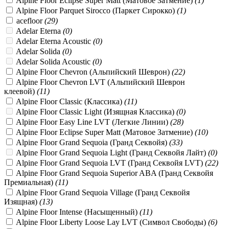
Alpine Floor Eclipse Super Matt (Матовое Затмение)
(
1
)
Alpine Floor Parquet Sirocco (Паркет Сирокко)
(
1
)
acefloor
(
29
)
Adelar Eterna
(
0
)
Adelar Eterna Acoustic
(
0
)
Adelar Solida
(
0
)
Adelar Solida Acoustic
(
0
)
Alpine Floor Chevron (Альпийский Шеврон)
(
22
)
Alpine Floor Chevron LVT (Альпийский Шеврон
клеевой)
(
11
)
Alpine Floor Classic (Классика)
(
11
)
Alpine Floor Classic Light (Изящная Классика)
(
0
)
Alpine Floor Easy Line LVT (Легкие Линии)
(
28
)
Alpine Floor Eclipse Super Matt (Матовое Затмение)
(
10
)
Alpine Floor Grand Sequoia (Гранд Секвойя)
(
33
)
Alpine Floor Grand Sequoia Light (Гранд Секвойя Лайт)
(
0
)
Alpine Floor Grand Sequoia LVT (Гранд Секвойя LVT)
(
22
)
Alpine Floor Grand Sequoia Superior ABA (Гранд Секвойя
Премиальная)
(
11
)
Alpine Floor Grand Sequoia Village (Гранд Секвойя
Изящная)
(
13
)
Alpine Floor Intense (Насыщенный)
(
11
)
Alpine Floor Liberty Loose Lay LVT (Символ Свободы)
(
6
)