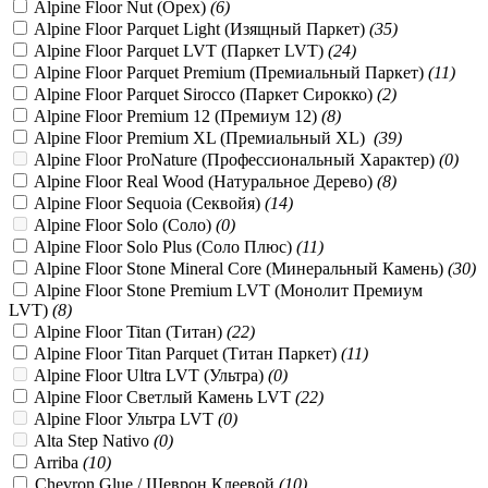
Alpine Floor Nut (Орех)
(
6
)
Alpine Floor Parquet Light (Изящный Паркет)
(
35
)
Alpine Floor Parquet LVT (Паркет LVT)
(
24
)
Alpine Floor Parquet Premium (Премиальный Паркет)
(
11
)
Alpine Floor Parquet Sirocco (Паркет Сирокко)
(
2
)
Alpine Floor Premium 12 (Премиум 12)
(
8
)
Alpine Floor Premium XL (Премиальный XL)
(
39
)
Alpine Floor ProNature (Профессиональный Характер)
(
0
)
Alpine Floor Real Wood (Натуральное Дерево)
(
8
)
Alpine Floor Sequoia (Секвойя)
(
14
)
Alpine Floor Solo (Соло)
(
0
)
Alpine Floor Solo Plus (Соло Плюс)
(
11
)
Alpine Floor Stone Mineral Core (Минеральный Камень)
(
30
)
Alpine Floor Stone Premium LVT (Монолит Премиум
LVT)
(
8
)
Alpine Floor Titan (Титан)
(
22
)
Alpine Floor Titan Parquet (Титан Паркет)
(
11
)
Alpine Floor Ultra LVT (Ультра)
(
0
)
Alpine Floor Светлый Камень LVT
(
22
)
Alpine Floor Ультра LVT
(
0
)
Alta Step Nativo
(
0
)
Arriba
(
10
)
Chevron Glue / Шеврон Клеевой
(
10
)