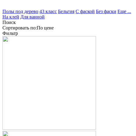
Полы под дерево
43 класс
Бельгия
С фаской
Без фаски
Еще ...
На клей
Для ванной
Поиск
Сортировать по:
По
цене
Фильтр