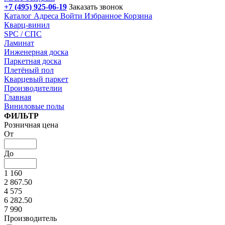
+7 (495) 925-06-19
Заказать звонок
Каталог
Адреса
Войти
Избранное
Корзина
Кварц-винил
SPC / СПС
Ламинат
Инженерная доска
Паркетная доска
Плетёный пол
Кварцевый паркет
Производителии
Главная
Виниловые полы
Подбор параметров
ФИЛЬТР
Розничная цена
От
До
1 160
2 867.50
4 575
6 282.50
7 990
Производитель