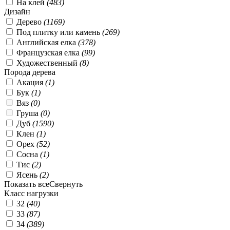
На клей
(
483
)
Дизайн
Дерево
(
1169
)
Под плитку или камень
(
269
)
Английская елка
(
378
)
Французская елка
(
99
)
Художественный
(
8
)
Порода дерева
Акация
(
1
)
Бук
(
1
)
Вяз
(
0
)
Груша
(
0
)
Дуб
(
1590
)
Клен
(
1
)
Орех
(
52
)
Сосна
(
1
)
Тис
(
2
)
Ясень
(
2
)
Показать все
Свернуть
Класс нагрузки
32
(
40
)
33
(
87
)
34
(
389
)