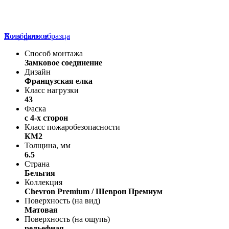
В избранное
Хочу фото образца
Способ монтажа
Замковое соединение
Дизайн
Французская елка
Класс нагрузки
43
Фаска
с 4-х сторон
Класс пожаробезопасности
КМ2
Толщина, мм
6.5
Страна
Бельгия
Коллекция
Chevron Premium / Шеврон Премиум
Поверхность (на вид)
Матовая
Поверхность (на ощупь)
рельефная