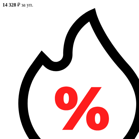
14 328
₽
за уп.