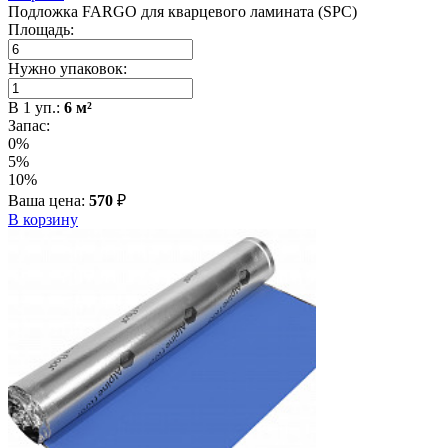
Подложка FARGO для кварцевого ламината (SPC)
Площадь:
Нужно упаковок:
В
1
уп.:
6
м²
Запас:
0%
5%
10%
Ваша цена:
570
₽
В корзину