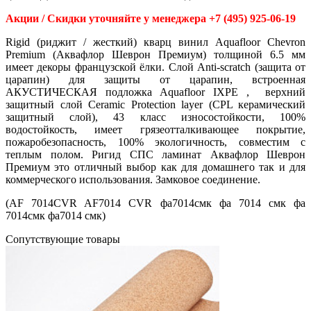
Акции / Скидки уточняйте у менеджера +7 (495) 925-06-19
Rigid (риджит / жесткий) кварц винил Aquafloor Chevron
Premium (Аквафлор Шеврон Премиум) толщиной 6.5 мм
имеет декоры французской ёлки. Слой Anti-scratch (защита от
царапин) для защиты от царапин, встроенная
АКУСТИЧЕСКАЯ подложка Aquafloor IXPE , верхний
защитный слой Ceramic Protection layer (CPL керамический
защитный слой), 43 класс износостойкости, 100%
водостойкость, имеет грязеотталкивающее покрытие,
пожаробезопасность, 100% экологичность, совместим с
теплым полом. Ригид СПС ламинат Аквафлор Шеврон
Премиум это отличный выбор как для домашнего так и для
коммерческого использования. Замковое соединение.
(AF 7014CVR AF7014 CVR фа7014смк фа 7014 смк фа
7014смк фа7014 смк)
Cопутствующие товары