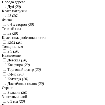
Порода дерева
Дуб
(
20
)
Класс нагрузки
43
(
20
)
Фаска
с 4-х сторон
(
20
)
Теплый пол
да
(
20
)
Класс пожаробезопасности
КМ2
(
20
)
Толщина, мм
2.5
(
20
)
Назначение
Детская
(
20
)
Квартира
(
20
)
Торговый центр
(
20
)
Офис
(
20
)
Коттедж
(
20
)
Для тёплых полов
(
20
)
Страна
Бельгия
(
20
)
Защитный слой
0,5 мм
(
20
)