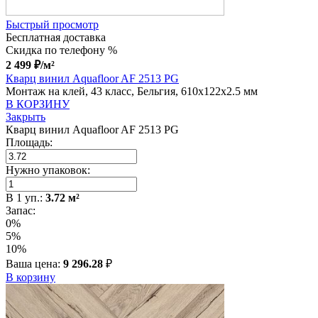
Быстрый просмотр
Бесплатная доставка
Скидка по телефону %
2 499
₽
/м²
Кварц винил Aquafloor AF 2513 PG
Монтаж на клей, 43 класс, Бельгия, 610x122x2.5 мм
В КОРЗИНУ
Закрыть
Кварц винил Aquafloor AF 2513 PG
Площадь:
Нужно упаковок:
В
1
уп.:
3.72
м²
Запас:
0%
5%
10%
Ваша цена:
9 296.28
₽
В корзину