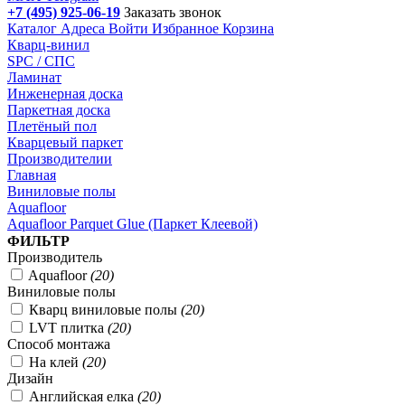
+7 (495) 925-06-19
Заказать звонок
Каталог
Адреса
Войти
Избранное
Корзина
Кварц-винил
SPC / СПС
Ламинат
Инженерная доска
Паркетная доска
Плетёный пол
Кварцевый паркет
Производителии
Главная
Виниловые полы
Aquafloor
Aquafloor Parquet Glue (Паркет Клеевой)
Подбор параметров
ФИЛЬТР
Производитель
Aquafloor
(
20
)
Виниловые полы
Кварц виниловые полы
(
20
)
LVT плитка
(
20
)
Способ монтажа
На клей
(
20
)
Дизайн
Английская елка
(
20
)