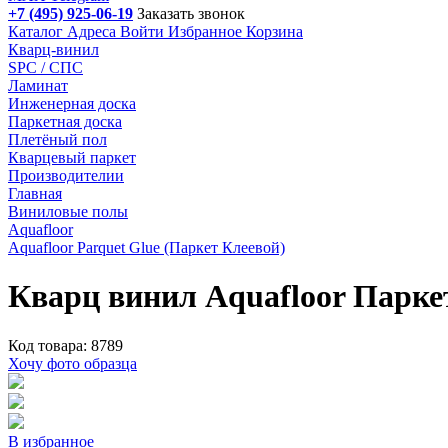
+7 (495) 925-06-19
Заказать звонок
Каталог
Адреса
Войти
Избранное
Корзина
Кварц-винил
SPC / СПС
Ламинат
Инженерная доска
Паркетная доска
Плетёный пол
Кварцевый паркет
Производителии
Главная
Виниловые полы
Aquafloor
Aquafloor Parquet Glue (Паркет Клеевой)
Кварц винил Aquafloor Парк
Код товара: 8789
Хочу фото образца
В избранное