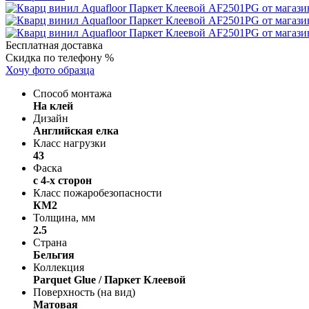
Бесплатная доставка
Скидка по телефону %
Хочу фото образца
Способ монтажа
На клей
Дизайн
Английская елка
Класс нагрузки
43
Фаска
с 4-х сторон
Класс пожаробезопасности
КМ2
Толщина, мм
2.5
Страна
Бельгия
Коллекция
Parquet Glue / Паркет Клеевой
Поверхность (на вид)
Матовая