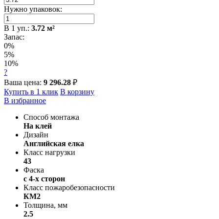
Нужно упаковок:
В
1
уп.:
3.72
м²
Запас:
0%
5%
10%
?
Ваша цена:
9 296.28
₽
Купить в 1 клик
В корзину
В избранное
Способ монтажа
На клей
Дизайн
Английская елка
Класс нагрузки
43
Фаска
с 4-х сторон
Класс пожаробезопасности
КМ2
Толщина, мм
2.5