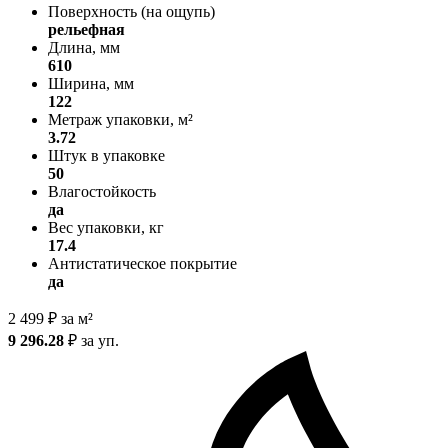
Поверхность (на ощупь)
рельефная
Длина, мм
610
Ширина, мм
122
Метраж упаковки, м²
3.72
Штук в упаковке
50
Влагостойкость
да
Вес упаковки, кг
17.4
Антистатическое покрытие
да
2 499
₽
за м²
9 296.28
₽
за уп.