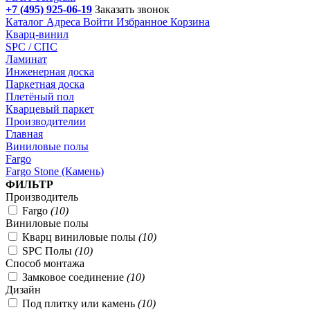
+7 (495) 925-06-19
Заказать звонок
Каталог
Адреса
Войти
Избранное
Корзина
Кварц-винил
SPC / СПС
Ламинат
Инженерная доска
Паркетная доска
Плетёный пол
Кварцевый паркет
Производителии
Главная
Виниловые полы
Fargo
Fargo Stone (Камень)
Подбор параметров
ФИЛЬТР
Производитель
Fargo
(
10
)
Виниловые полы
Кварц виниловые полы
(
10
)
SPC Полы
(
10
)
Способ монтажа
Замковое соединение
(
10
)
Дизайн
Под плитку или камень
(
10
)