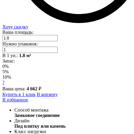
Хочу скидку
Ваша площадь:
Нужно упаковок:
В
1
уп.:
1.8
м²
Запас:
0%
5%
10%
?
Ваша цена:
4 662
₽
Купить в 1 клик
В корзину
В избранное
Способ монтажа
Замковое соединение
Дизайн
Под плитку или камень
Класс нагрузки