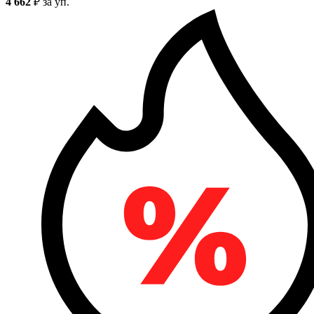
4 662
₽
за уп.