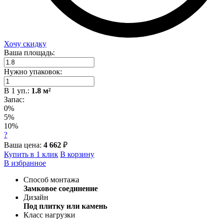
Хочу скидку
Ваша площадь:
Нужно упаковок:
В
1
уп.:
1.8
м²
Запас:
0%
5%
10%
?
Ваша цена:
4 662
₽
Купить в 1 клик
В корзину
В избранное
Способ монтажа
Замковое соединение
Дизайн
Под плитку или камень
Класс нагрузки