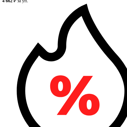
4 662
₽
за уп.