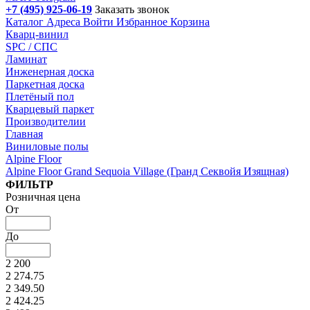
+7 (495) 925-06-19
Заказать звонок
Каталог
Адреса
Войти
Избранное
Корзина
Кварц-винил
SPC / СПС
Ламинат
Инженерная доска
Паркетная доска
Плетёный пол
Кварцевый паркет
Производителии
Главная
Виниловые полы
Alpine Floor
Alpine Floor Grand Sequoia Village (Гранд Секвойя Изящная)
Подбор параметров
ФИЛЬТР
Розничная цена
От
До
2 200
2 274.75
2 349.50
2 424.25