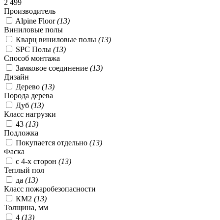
2 499
Производитель
Alpine Floor
(
13
)
Виниловые полы
Кварц виниловые полы
(
13
)
SPC Полы
(
13
)
Способ монтажа
Замковое соединение
(
13
)
Дизайн
Дерево
(
13
)
Порода дерева
Дуб
(
13
)
Класс нагрузки
43
(
13
)
Подложка
Покупается отдельно
(
13
)
Фаска
с 4-х сторон
(
13
)
Теплый пол
да
(
13
)
Класс пожаробезопасности
КМ2
(
13
)
Толщина, мм
4
(
13
)