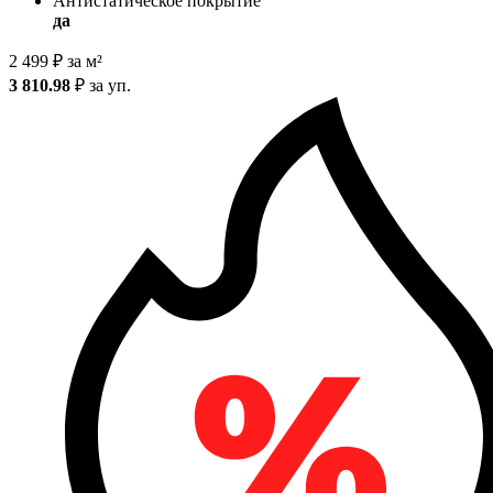
Антистатическое покрытие
да
2 499
₽
за м²
3 810.98
₽
за уп.