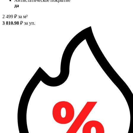
Антистатическое покрытие
да
2 499
₽
за м²
3 810.98
₽
за уп.