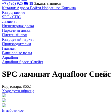
+7 (495) 925-06-19
Заказать звонок
Каталог
Адреса
Войти
Избранное
Корзина
Кварц-винил
SPC / СПС
Ламинат
Инженерная доска
Паркетная доска
Плетёный пол
Кварцевый паркет
Производителии
Главная
Виниловые полы
Aquafloor
Aquafloor Space (Спейс)
SPC ламинат Aquafloor Спей
Код товара: 8662
Хочу фото образца
В избранное