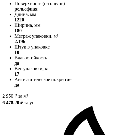
Поверхность (на ощупь)
рельефная
Длина, мм
1220
Ширина, мм
180
Метраж упаковки, м²
2.196
Штук в упаковке
10
Влагостойкость
да
Вес упаковки, кг
17
Антистатическое покрытие
да
2 950
₽
за м²
6 478.20
₽
за уп.