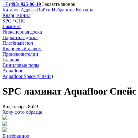
+7 (495) 925-06-19
Заказать звонок
Каталог
Адреса
Войти
Избранное
Корзина
Кварц-винил
SPC / СПС
Ламинат
Инженерная доска
Паркетная доска
Плетёный пол
Кварцевый паркет
Производителии
Главная
Виниловые полы
Aquafloor
Aquafloor Space (Спейс)
SPC ламинат Aquafloor Спей
Код товара: 8659
Хочу фото образца
В избранное