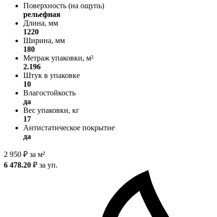
Поверхность (на ощупь)
рельефная
Длина, мм
1220
Ширина, мм
180
Метраж упаковки, м²
2.196
Штук в упаковке
10
Влагостойкость
да
Вес упаковки, кг
17
Антистатическое покрытие
да
2 950
₽
за м²
6 478.20
₽
за уп.