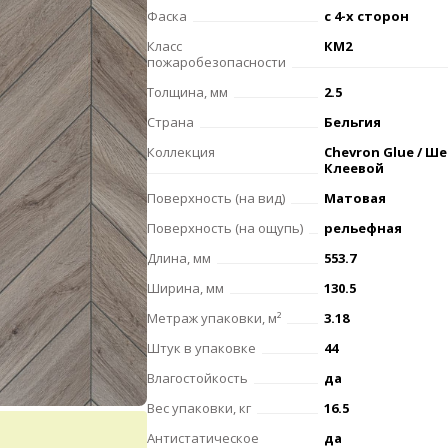
Фаска
с 4-х сторон
Класс
КМ2
пожаробезопасности
Толщина, мм
2.5
Страна
Бельгия
Коллекция
Chevron Glue / Ш
Клеевой
Поверхность (на вид)
Матовая
Поверхность (на ощупь)
рельефная
Длина, мм
553.7
Ширина, мм
130.5
Метраж упаковки, м²
3.18
Штук в упаковке
44
Влагостойкость
да
Вес упаковки, кг
16.5
Антистатическое
да