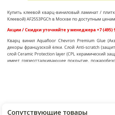
Купить клеевой кварц-виниловый ламинат / плитку
Клеевой) AF2553PGCh в Москве по доступным ценам.
Акции / Скидки уточняйте у менеджера +7 (495) 9
Кварц винил Aquafloor Chevron Premium Glue (
декоры французской ёлки. Слой Anti-scratch (защ
слой Ceramic Protection layer (CPL керамический за
имеет грязеотталкивающее покрытие, пожаробезоп
LVT (лвт) плитка Аквафлор Шеврон Премиум Г
коммерческого использования. Укладка на клей.
(фа2553 фа 2551 фа2553зпср)
Cопутствующие товары