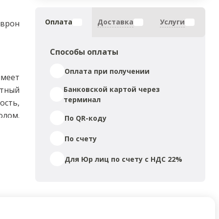
Оплата
Доставка
Услуги
еврон
Способы оплаты
Оплата при получении
имеет
итный
Банковской картой через
терминал
ость,
олом.
По QR-коду
и для
По счету
Для Юр лиц по счету с НДС 22%