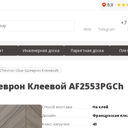
+7
MAX
Telegram
ат
Инженерная доска
Паркетная доска
Пле
 Chevron Glue (Шеврон Клеевой)
еврон Клеевой AF2553PGCh
Способ монтажа
На клей
Дизайн
Французская елк
Класс нагрузки
43