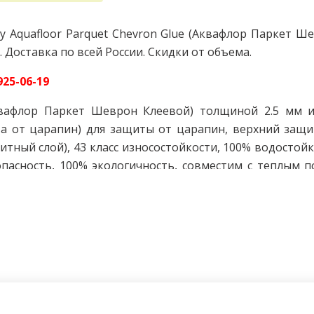
покрытие
 Aquafloor Parquet Chevron Glue (Аквафлор Паркет Ш
 Доставка по всей России. Скидки от объема.
25-06-19
Аквафлор Паркет Шеврон Клеевой) толщиной 2.5 мм 
ита от царапин) для защиты от царапин, верхний защ
щитный слой), 43 класс износостойкости, 100% водостойк
асность, 100% экологичность, совместим с теплым п
лю это отличный выбор как для домашнего так 