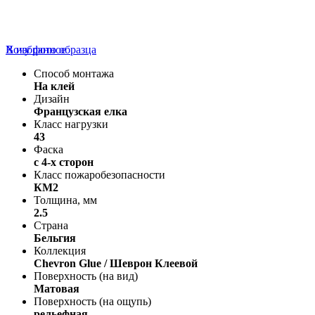
В избранное
Хочу фото образца
Способ монтажа
На клей
Дизайн
Французская елка
Класс нагрузки
43
Фаска
с 4-х сторон
Класс пожаробезопасности
КМ2
Толщина, мм
2.5
Страна
Бельгия
Коллекция
Chevron Glue / Шеврон Клеевой
Поверхность (на вид)
Матовая
Поверхность (на ощупь)
рельефная