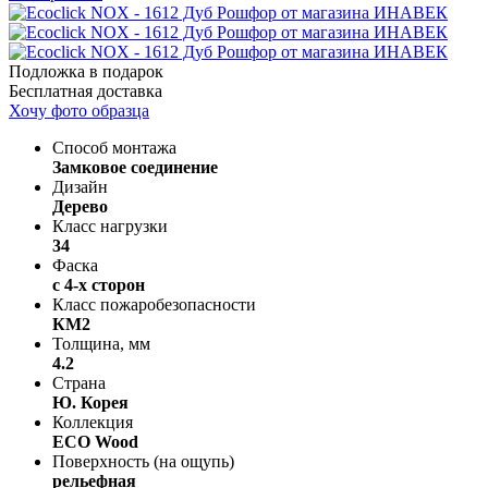
Подложка в подарок
Бесплатная доставка
Хочу фото образца
Способ монтажа
Замковое соединение
Дизайн
Дерево
Класс нагрузки
34
Фаска
с 4-х сторон
Класс пожаробезопасности
КМ2
Толщина, мм
4.2
Страна
Ю. Корея
Коллекция
ECO Wood
Поверхность (на ощупь)
рельефная