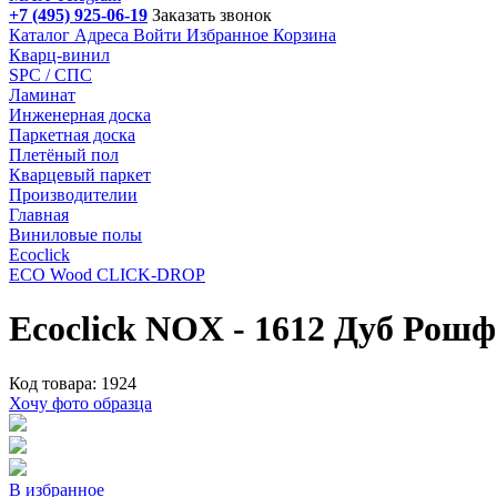
+7 (495) 925-06-19
Заказать звонок
Каталог
Адреса
Войти
Избранное
Корзина
Кварц-винил
SPC / СПС
Ламинат
Инженерная доска
Паркетная доска
Плетёный пол
Кварцевый паркет
Производителии
Главная
Виниловые полы
Ecoclick
ECO Wood CLICK-DROP
Ecoclick NOX - 1612 Дуб Рош
Код товара: 1924
Хочу фото образца
В избранное