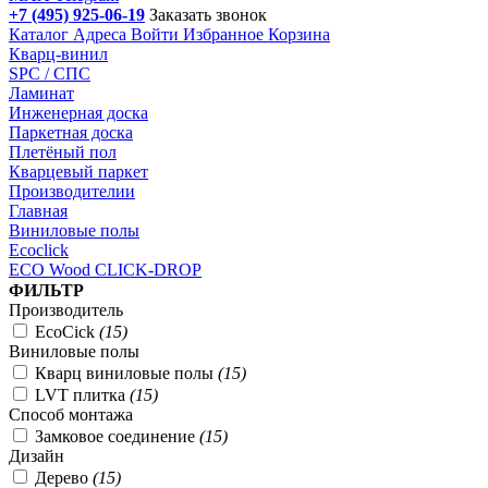
+7 (495) 925-06-19
Заказать звонок
Каталог
Адреса
Войти
Избранное
Корзина
Кварц-винил
SPC / СПС
Ламинат
Инженерная доска
Паркетная доска
Плетёный пол
Кварцевый паркет
Производителии
Главная
Виниловые полы
Ecoclick
ECO Wood CLICK-DROP
Подбор параметров
ФИЛЬТР
Производитель
EcoCick
(
15
)
Виниловые полы
Кварц виниловые полы
(
15
)
LVT плитка
(
15
)
Способ монтажа
Замковое соединение
(
15
)
Дизайн
Дерево
(
15
)