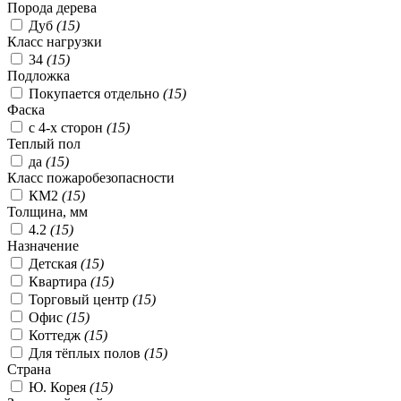
Порода дерева
Дуб
(
15
)
Класс нагрузки
34
(
15
)
Подложка
Покупается отдельно
(
15
)
Фаска
с 4-х сторон
(
15
)
Теплый пол
да
(
15
)
Класс пожаробезопасности
КМ2
(
15
)
Толщина, мм
4.2
(
15
)
Назначение
Детская
(
15
)
Квартира
(
15
)
Торговый центр
(
15
)
Офис
(
15
)
Коттедж
(
15
)
Для тёплых полов
(
15
)
Страна
Ю. Корея
(
15
)