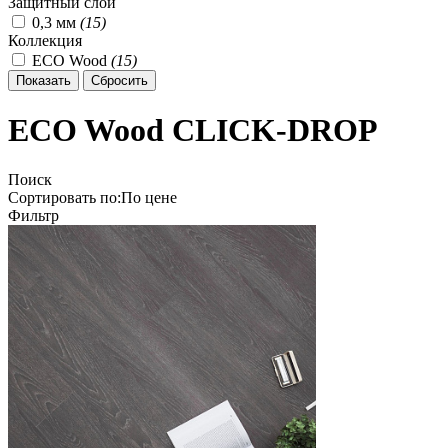
Защитный слой
0,3 мм
(
15
)
Коллекция
ECO Wood
(
15
)
ECO Wood CLICK-DROP
Поиск
Сортировать по:
По
цене
Фильтр