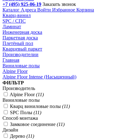
+7 (495) 925-06-19
Заказать звонок
Каталог
Адреса
Войти
Избранное
Корзина
Кварц-винил
SPC / СПС
Ламинат
Инженерная доска
Паркетная доска
Плетёный пол
Кварцевый паркет
Производителии
Главная
Виниловые полы
Alpine Floor
Alpine Floor Intense (Насыщенный)
Подбор параметров
ФИЛЬТР
Производитель
Alpine Floor
(
11
)
Виниловые полы
Кварц виниловые полы
(
11
)
SPC Полы
(
11
)
Способ монтажа
Замковое соединение
(
11
)
Дизайн
Дерево
(
11
)