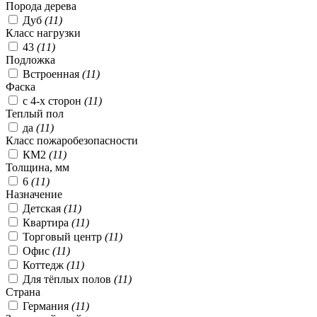
Порода дерева
Дуб
(
11
)
Класс нагрузки
43
(
11
)
Подложка
Встроенная
(
11
)
Фаска
с 4-х сторон
(
11
)
Теплый пол
да
(
11
)
Класс пожаробезопасности
КМ2
(
11
)
Толщина, мм
6
(
11
)
Назначение
Детская
(
11
)
Квартира
(
11
)
Торговый центр
(
11
)
Офис
(
11
)
Коттедж
(
11
)
Для тёплых полов
(
11
)
Страна
Германия
(
11
)