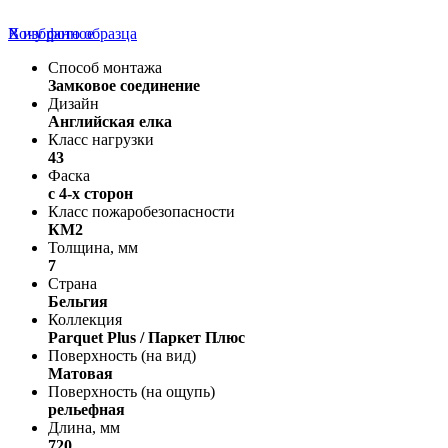
В избранное
Хочу фото образца
Способ монтажа
Замковое соединение
Дизайн
Английская елка
Класс нагрузки
43
Фаска
с 4-х сторон
Класс пожаробезопасности
КМ2
Толщина, мм
7
Страна
Бельгия
Коллекция
Parquet Plus / Паркет Плюс
Поверхность (на вид)
Матовая
Поверхность (на ощупь)
рельефная
Длина, мм
720