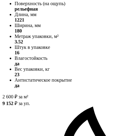
Поверхность (на ощупь)
рельефная
Длина, мм
1221
Ширина, мм
180
Метраж упаковки, м²
3.52
Штук в упаковке
16
Влагостойкость
да
Вес упаковки, кг
23
Антистатическое покрытие
да
2 600
₽
за м²
9 152
₽
за уп.