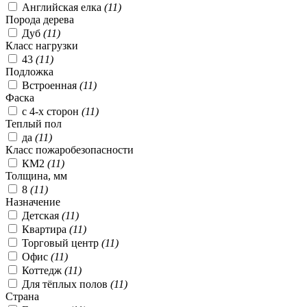
Английская елка
(
11
)
Порода дерева
Дуб
(
11
)
Класс нагрузки
43
(
11
)
Подложка
Встроенная
(
11
)
Фаска
с 4-х сторон
(
11
)
Теплый пол
да
(
11
)
Класс пожаробезопасности
КМ2
(
11
)
Толщина, мм
8
(
11
)
Назначение
Детская
(
11
)
Квартира
(
11
)
Торговый центр
(
11
)
Офис
(
11
)
Коттедж
(
11
)
Для тёплых полов
(
11
)
Страна