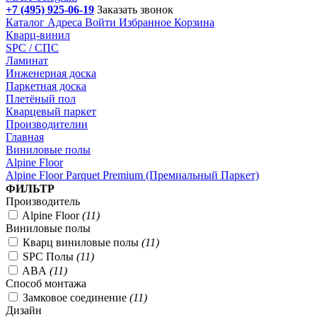
+7 (495) 925-06-19
Заказать звонок
Каталог
Адреса
Войти
Избранное
Корзина
Кварц-винил
SPC / СПС
Ламинат
Инженерная доска
Паркетная доска
Плетёный пол
Кварцевый паркет
Производителии
Главная
Виниловые полы
Alpine Floor
Alpine Floor Parquet Premium (Премиальный Паркет)
Подбор параметров
ФИЛЬТР
Производитель
Alpine Floor
(
11
)
Виниловые полы
Кварц виниловые полы
(
11
)
SPC Полы
(
11
)
ABA
(
11
)
Способ монтажа
Замковое соединение
(
11
)
Дизайн