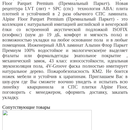
Floor Parquet Premium (Премиальный Паркет). Новая
рецептура LVT (лвт) + SPC (спс) технология ABA: плита
плотней и устойчивей в 2 раза обычного СПС ламината.
Alpine Floor Parquet Premium (Премиальный Паркет) - это
коллекция с натуральной имитацией английской и венгерской
ёлки со встроенной акустической подложкой ISOFIX
(изофикс) (шум до 19 дБ, комфорт и мягкость пола) и
возможностью укладки на любое основание пола и в любые
помещения. Инженерный ABA ламинат Альпин Флор Паркет
Премиум 100% водостойкое и экологическое(не выделяет
фталаты или формальдегиды )напольное покрытие ,
механический замок, 43 класс износостойкости, идеальная
звукоизоляция пола, 4V-Groove фаска полностью имитирует
натуральное дерево. Пожаробезопасность КМ2. Не боится
ножек мебели и устойчив к царапинам. Приглашаем Вас в
шоу-рум где Вы сможете воочию увидеть и испытать всю
линейку кварцвинила и СПС плитки Alpine Floor,
поговорить с менеджером, оформить доставку, заказать
укладку.
Cопутствующие товары