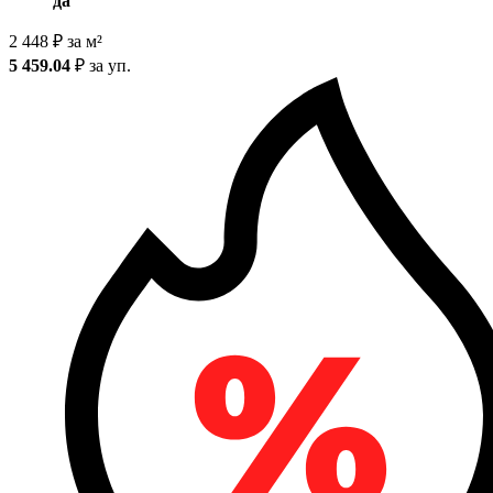
да
2 448
₽
за м²
5 459.04
₽
за уп.