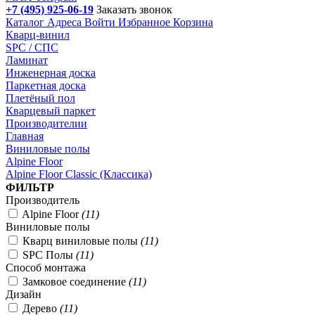
+7 (495) 925-06-19
Заказать звонок
Каталог
Адреса
Войти
Избранное
Корзина
Кварц-винил
SPC / СПС
Ламинат
Инженерная доска
Паркетная доска
Плетёный пол
Кварцевый паркет
Производителии
Главная
Виниловые полы
Alpine Floor
Alpine Floor Classic (Классика)
Подбор параметров
ФИЛЬТР
Производитель
Alpine Floor
(
11
)
Виниловые полы
Кварц виниловые полы
(
11
)
SPC Полы
(
11
)
Способ монтажа
Замковое соединение
(
11
)
Дизайн
Дерево
(
11
)