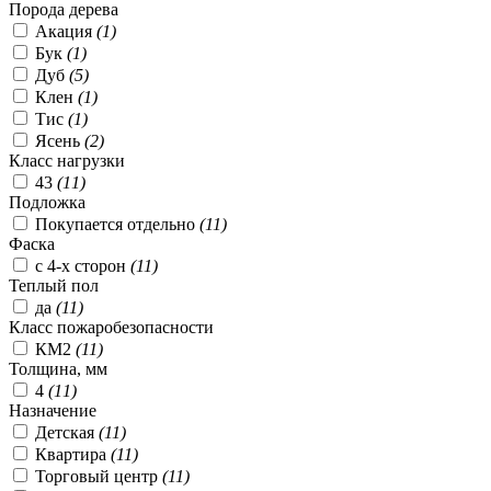
Порода дерева
Акация
(
1
)
Бук
(
1
)
Дуб
(
5
)
Клен
(
1
)
Тис
(
1
)
Ясень
(
2
)
Класс нагрузки
43
(
11
)
Подложка
Покупается отдельно
(
11
)
Фаска
с 4-х сторон
(
11
)
Теплый пол
да
(
11
)
Класс пожаробезопасности
КМ2
(
11
)
Толщина, мм
4
(
11
)
Назначение
Детская
(
11
)
Квартира
(
11
)
Торговый центр
(
11
)