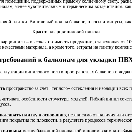
 для помещений, подверженных прямому солнечному свету, раск
риалам, менее чувствительным к термическим воздействиям. как
Красота кварцвиниловой плитки
арцвинила – высокая стоимость продукции, стартующая от 1000 
ачествами материала, а кроме того, затраты на плитку компен
требований к балконам для укладки ПВ
ксплуатации винилового пола в пространствах балконов и лоджи
ять
пространство за счет «теплого» остекления и изоляции всех 
учитывать особенности структуры модулей. Гибкий винил сочета
усов.
иклеивать плитку к основанию
, независимо от наличия или от
вига покрытия по плоскости, в результате процессов термическо
го разрыва
между балконной площадкой и полом в комнате. Замк