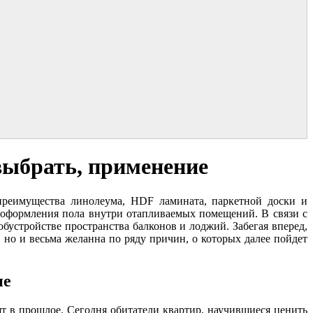
выбрать, применение
 преимущества линолеума, HDF ламината, паркетной доски и
 оформления пола внутри отапливаемых помещений. В связи с
бустройстве пространства балконов и лоджий. Забегая вперед,
 но и весьма желанна по ряду причин, о которых далее пойдет
не
т в прошлое. Сегодня обитатели квартир, научившиеся ценить