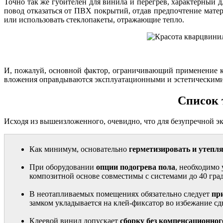
Точно так же губителен для винила и перегрев, характерный
повод отказаться от ПВХ покрытий, отдав предпочтение мате
или использовать стеклопакеты, отражающие тепло.
И, пожалуй, основной фактор, ограничивающий применение кв
вложения оправдываются эксплуатационными и эстетическими к
Список 
Исходя из вышеизложенного, очевидно, что для безупречной э
Как минимум, основательно
герметизировать и утепл
При оборудовании
опции подогрева пола
, необходимо 
композитной основе совместимы с системами до 40 град
В неотапливаемых помещениях обязательно следует
пр
замком укладывается на клей-фиксатор во избежание сд
Клеевой винил допускает
сборку без компенсационно