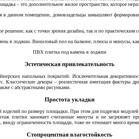
щадка – это дополнительное жилое пространство, которое нераз
тия в данном помещении, домовладельцы замышляют формирова
 решение, как с точки зрения дизайна, так и по практическим 
ПВХ плитка под камень в лоджии
Эстетическая привлекательность
йнерских напольных покрытий. Исключительная декоративност
с. Классические декоры – реалистичная имитация фактуры дре
также с абстрактными рисунками.
Простота укладки
 изделий по размеру площадки. При этом для подрезки модулей
таж плитки занимает считанные минуты и не загрязняет прос
, ввиду ограниченности площади, тоже не отнимает много време
Стопроцентная влагостойкость