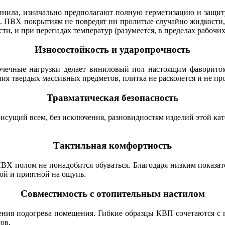
инила, изначально предполагают полную герметизацию и защиту
во. ПВХ покрытиям не повредят ни пролитые случайно жидкости
и, и при перепадах температур (разумеется, в пределах рабочих
Износостойкость и ударопрочность
ечные нагрузки делает виниловый пол настоящим фаворитом 
ния твердых массивных предметов, плитка не расколется и не пр
Травматическая безопасность
сущий всем, без исключения, разновидностям изделий этой кате
Тактильная комфортность
ВХ полом не понадобится обуваться. Благодаря низким показат
лой и приятной на ощупь.
Совместимость с отопительным настилом
ения подогрева помещения. Гибкие образцы КВП сочетаются с п
ов.