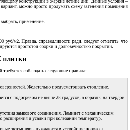
аляющему конструкции в жаркие летние дни. Данные условия –
 вариант, можно просто продумать схему затенения помещения
руб/м2. Правда, справедливости ради, следует отметить, что
сируются простотой сборки и долговечностью покрытий.
Х плитки
й требуется соблюдать следующие правила:
поверхностей. Желательно предусматривать отопление.
ется с подогревом не выше 28 градусов, а образцы на твердой
сутствия замкового соединения. Ламинат с механическим
го расширения и усадки при колебании температур.
овые экземпляры нуждаются в устройстве порожка.