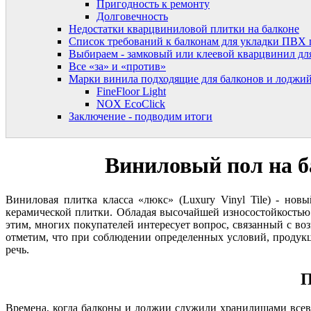
Пригодность к ремонту
Долговечность
Недостатки кварцвиниловой плитки на балконе
Список требований к балконам для укладки ПВХ
Выбираем - замковый или клеевой кварцвинил дл
Все «за» и «против»
Марки винила подходящие для балконов и лоджи
FineFloor Light
NOX EcoClick
Заключение - подводим итоги
Виниловый пол на б
Виниловая плитка класса «люкс» (Luxury Vinyl Tile) - но
керамической плитки. Обладая высочайшей износостойкостью
этим, многих покупателей интересует вопрос, связанный с в
отметим, что при соблюдении определенных условий, продукци
речь.
П
Времена, когда балконы и лоджии служили хранилищами всево