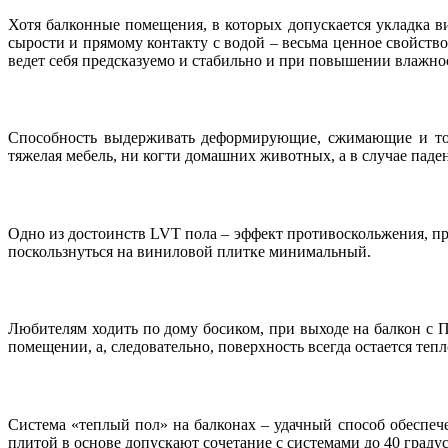
Хотя балконные помещения, в которых допускается укладка в
сырости и прямому контакту с водой – весьма ценное свойст
ведет себя предсказуемо и стабильно и при повышении влажност
Способность выдерживать деформирующие, сжимающие и точ
тяжелая мебель, ни когти домашних животных, а в случае паде
Одно из достоинств LVT пола – эффект противоскольжения, при
поскользнуться на виниловой плитке минимальный.
Любителям ходить по дому босиком, при выходе на балкон с П
помещении, а, следовательно, поверхность всегда остается теп
Система «теплый пол» на балконах – удачный способ обеспеч
плитой в основе допускают сочетание с системами до 40 градус