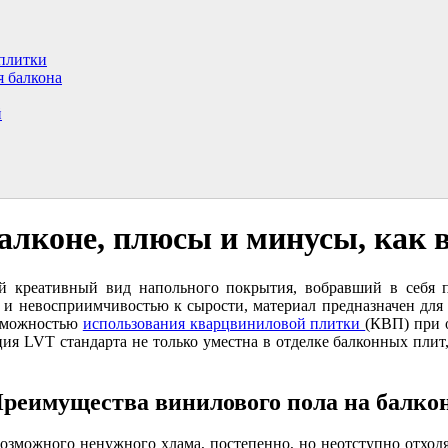
 плитки
я балкона
й
алконе, плюсы и минусы, как 
вый креативный вид напольного покрытия, вобравший в себя
 и невосприимчивостью к сырости, материал предназначен для
озможностью
использования кварцвиниловой плитки
(КВП) при о
я LVT стандарта не только уместна в отделке балконных плит,
реимущества винилового пола на балко
зможного ненужного хлама, постепенно, но неотступно отходя