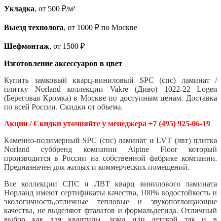
Укладка
, от 500 ₽/м²
Выезд технолога
, от 1000 ₽ по Москве
Шефмонтаж
, от 1500 ₽
Изготовление аксессуаров в цвет
Купить замковый кварц-виниловый SPC (спс) ламинат /
плитку Norland коллекции Vakre (Диво) 1022-22 Logen
(Береговая Кромка) в Москве по доступным ценам. Доставка
по всей России. Скидки от объема.
Акции / Скидки уточняйте у менеджера +7 (495) 925-06-19
Каменно-полимерный SPC (спс) ламинат и LVT (лвт) плитка
Norland суббренд компании Alpine Floor который
производится в России на собственной фабрике компании.
Предназначен для жилых и коммерческих помещений.
Все коллекции СПС и ЛВТ кварц винилового ламината
Норланд имеют сертификаты качества, 100% водостойкость и
экологичность,отличные тепловые и звукопоглощающие
качества, не выделяют фталатов и формальдегида. Отличный
выбор как для квартиры, дома или детской так и в