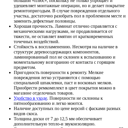
большой «плюс», поскольку не только упрощает и
удешевляет монтажные операции, но и делает покрытие
ремонтопригодым. В случае повреждения отдельного
участка, достаточно разобрать пол в проблемном месте и
заменить дефектные половицы.
Хорошая прочность. Ламинат отлично справляется с
механическими нагрузками, не продавливается от
тяжести, не оставляет вмятин от кратковременных
точечных воздействий.
Стойкость к воспламенению. Несмотря на наличие в
структуре деревосодержащих компонентов,
ламинированный пол не склонен к вспыхиванию и
моментальному возгоранию от контакта с горящим
предметом.
Пригодность поверхности к ремонту. Мелкие
повреждения легко устраняются с помощью
специальной шпаклевки, паст и восковых мелков.
Приобрести ремкомплект в цвет покрытия можно в
магазине отделочных товаров.
Удобство в уходе
. Поверхности не склонны к
пятнообразованию и легко моются.
Наличие доступных по цене версий с фасками разных
видов скоса.
Толщина доски от 7 до 12,5 мм обеспечивает
дополнительную тепло-и звукоизоляцию.