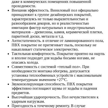
даже в коммерческих помещениях повышенной
проходимости.
Внешняя эффектность. Виниловый пол официально
принадлежит к группе дизайнерских покрытий,
характеризуясь не только выразительностью и
разнообразием декоров, но и реалистичностью
имитации фактур натуральных и индустриальных
материалов – древесины, камня, керамической плитки,
паркетной доски, металла и т.д.
Антистатичность. в отличие от ламинированного пола,
ПВХ покрытие не притягивает пыль, поскольку не
накапливает статическое электричество.
Тактильная комфортность. Покрытие приятно на ощупь
и вполне подходит для ходьбы босыми ногами, не
опасаясь холода.
Совместимость с системой «теплый пол». При
необходимости монтажа обогрева, допускается
установка теплообменных устройств с максимальным
температурным значением +27°С.
Звукоизолирующая способность. ПВХ покрытия
эффективно поглощают шумы от ходьбы и падения
предметов.
Высочайшая ударопрочность. Пол нечувствителен к
ударным нагрузкам.
Пригодность к точечному ремонту. В случае