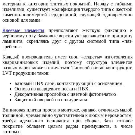
материал к категории элитных покрытий. Наряду с гибкими
изделиями, существует модификация твердого типа с жесткой
каменно-полимерной сердцевиной, служащей одновременно
основой для замка.
Клеевые элементы
предполагают жесткую фиксацию к
черновому полу. Замковые версии укладываются по принципу
ламинита, скрепляясь друг с другом системой типа «паз-
гребень».
Каждый производитель имеет свои «секреты» изготовления
кварцвиниловых изделий, поэтому структура элементов
разных марок может отличаться. Типовой состав конструкции
LVT продукции таков:
Базовый ПВХ слой, контактирующий с основанием.
Основа из кварцевого песка и ПВХ.
Декоративная прослойка с цветной фотопечатью
Защитный оверлей из полиуретана.
Виниловая плитка проста в монтаже, однако, отличаясь малой
толщиной, чрезвычайно чувствительна к любым неровностям,
требуя идеального основания при сборке. Зато готовое
покрытие обладает целым рядом преимуществ, в числе
которых: