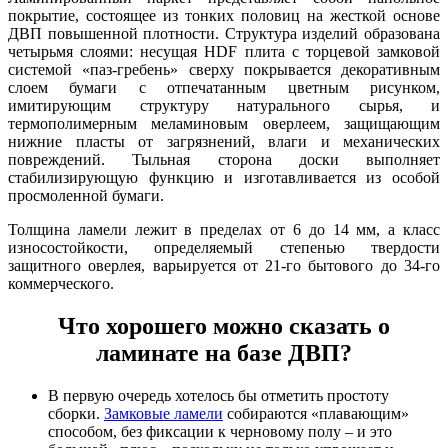
покрытие, состоящее из тонких половиц на жесткой основе
ДВП повышенной плотности. Структура изделий образована
четырьмя слоями: несущая HDF плита с торцевой замковой
системой «паз-гребень» сверху покрывается декоративным
слоем бумаги с отпечатанным цветным рисунком,
имитирующим структуру натурального сырья, и
термополимерным меламиновым оверлеем, защищающим
нижние пласты от загрязнений, влаги и механических
повреждений. Тыльная сторона доски выполняет
стабилизирующую функцию и изготавливается из особой
просмоленной бумаги.
Толщина ламели лежит в пределах от 6 до 14 мм, а класс
износостойкости, определяемый степенью твердости
защитного оверлея, варьируется от 21-го бытового до 34-го
коммерческого.
Что хорошего можно сказать о
ламинате на базе ДВП?
В первую очередь хотелось бы отметить простоту
сборки.
Замковые ламели
собираются «плавающим»
способом, без фиксации к черновому полу – и это