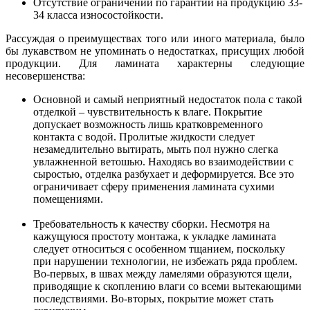
Отсутствие ограничений по гарантии на продукцию 33-
34 класса износостойкости.
Рассуждая о преимуществах того или иного материала, было
бы лукавством не упоминать о недостатках, присущих любой
продукции. Для ламината характерны следующие
несовершенства:
Основной и самый неприятный недостаток пола с такой
отделкой – чувствительность к влаге. Покрытие
допускает возможность лишь кратковременного
контакта с водой. Пролитые жидкости следует
незамедлительно вытирать, мыть пол нужно слегка
увлажненной ветошью. Находясь во взаимодействии с
сыростью, отделка разбухает и деформируется. Все это
ограничивает сферу применения ламината сухими
помещениями.
Требовательность к качеству сборки. Несмотря на
кажущуюся простоту монтажа, к укладке ламината
следует относиться с особенном тщанием, поскольку
при нарушении технологии, не избежать ряда проблем.
Во-первых, в швах между ламелями образуются щели,
приводящие к скоплению влаги со всеми вытекающими
последствиями. Во-вторых, покрытие может стать