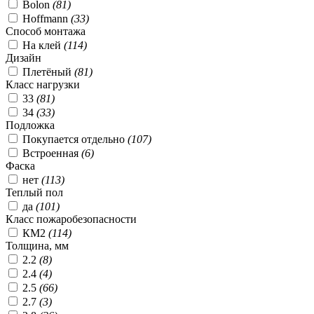
Bolon
(
81
)
Hoffmann
(
33
)
Способ монтажа
На клей
(
114
)
Дизайн
Плетёный
(
81
)
Класс нагрузки
33
(
81
)
34
(
33
)
Подложка
Покупается отдельно
(
107
)
Встроенная
(
6
)
Фаска
нет
(
113
)
Теплый пол
да
(
101
)
Класс пожаробезопасности
КМ2
(
114
)
Толщина, мм
2.2
(
8
)
2.4
(
4
)
2.5
(
66
)
2.7
(
3
)