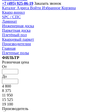
+7 (495) 925-06-19
Заказать звонок
Каталог
Адреса
Войти
Избранное
Корзина
Кварц-винил
SPC / СПС
Ламинат
Инженерная доска
Паркетная доска
Плетёный пол
Кварцевый паркет
Производителии
Главная
Плетеные полы
Подбор параметров
ФИЛЬТР
Розничная цена
От
До
4 800
8 375
11 950
15 525
19 100
Производитель