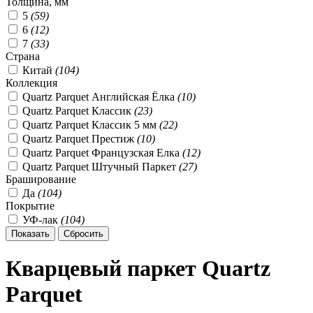
Толщина, мм
5
(
59
)
6
(
12
)
7
(
33
)
Страна
Китай
(
104
)
Коллекция
Quartz Parquet Английская Ёлка
(
10
)
Quartz Parquet Классик
(
23
)
Quartz Parquet Классик 5 мм
(
22
)
Quartz Parquet Престиж
(
10
)
Quartz Parquet Французская Елка
(
12
)
Quartz Parquet Штучный Паркет
(
27
)
Браширование
Да
(
104
)
Покрытие
УФ-лак
(
104
)
Кварцевый паркет Quartz
Parquet