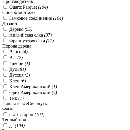
Производитель
Quartz Parquet
(
104
)
Способ монтажа
Замковое соединение
(
104
)
Дизайн
Дерево
(
55
)
Английская елка
(
37
)
Французская елка
(
12
)
Порода дерева
Венге
(
4
)
Вяз
(
2
)
Гикори
(
1
)
Дуб
(
81
)
Дуссия
(
3
)
Клен
(
6
)
Клен Американский
(
1
)
Орех Американский
(
5
)
Тик
(
1
)
Показать все
Свернуть
Фаска
с 4-х сторон
(
104
)
Теплый пол
да
(
104
)