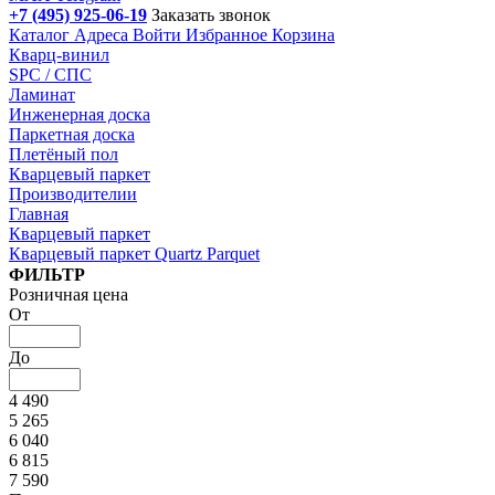
+7 (495) 925-06-19
Заказать звонок
Каталог
Адреса
Войти
Избранное
Корзина
Кварц-винил
SPC / СПС
Ламинат
Инженерная доска
Паркетная доска
Плетёный пол
Кварцевый паркет
Производителии
Главная
Кварцевый паркет
Кварцевый паркет Quartz Parquet
Подбор параметров
ФИЛЬТР
Розничная цена
От
До
4 490
5 265
6 040
6 815
7 590