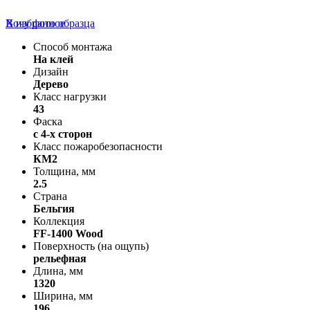
В избранное
Хочу фото образца
Способ монтажа
На клей
Дизайн
Дерево
Класс нагрузки
43
Фаска
с 4-х сторон
Класс пожаробезопасности
КМ2
Толщина, мм
2.5
Страна
Бельгия
Коллекция
FF-1400 Wood
Поверхность (на ощупь)
рельефная
Длина, мм
1320
Ширина, мм
196