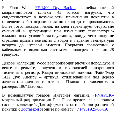
FineFloor Wood
FF-1400 Dry Back
– линейка клеевой
кварцвиниловой плитки 43 класса нагрузки, что
свидетельствует о возможности применения покрытий в
помещениях без ограничения по площади и проходимости.
Более того, посадка планок на клей гарантирует отсутствие
смещений и деформаций при изменениях температурно-
влажностных условий эксплуатации, ввиду чего полу не
страшны прямые контакты с водой и падение температуры
воздуха до нулевой отметки. Покрытия совместимы с
кабельным и водяными системами подогрева пола до 28
градусов.
Декоры коллекции Wood воспроизводят рисунки пород дуба и
венге в рельефе, полученном технологией синхронного
тиснения в регистр. Кварц виниловый ламинат ФайнФлор
1422 Дуб Авейру – артикул, стилизованный под дерево
желтовато-коричневого оттенка. Плашки поставляются в
размерах 196*1320 мм.
В номенклатуре товаров Интернет магазина
«I-NAVEK»
модельный ряд продукции Fine Floor представлен в полном
составе коллекций. Для оформления оптовой или розничной
покупки с
доставкой
звоните по номеру
+7 (495) 925-06-19
.