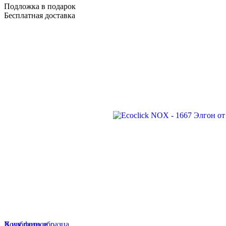
Подложка в подарок
Бесплатная доставка
В избранное
Хочу фото образца