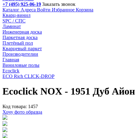
+7 (495) 925-06-19
Заказать звонок
Каталог
Адреса
Войти
Избранное
Корзина
Кварц-винил
SPC / СПС
Ламинат
Инженерная доска
Паркетная доска
Плетёный пол
Кварцевый паркет
Производителии
Главная
Виниловые полы
Ecoclick
ECO Rich CLICK-DROP
Ecoclick NOX - 1951 Дуб Айон
Код товара: 1457
Хочу фото образца