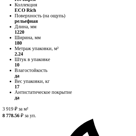
Коллекция
ECO Rich
Поверхность (на ощупь)
рельефная
Длина, мм
1220
Ширина, мм
180
Метраж упаковки, м²
2.24
Штук в упаковке
10
Влагостойкость
да
Вес упаковки, кг
17
Антистатическое покрытие
да
3 919
₽
за м²
8 778.56
₽
за уп.