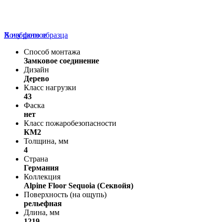
В избранное
Хочу фото образца
Способ монтажа
Замковое соединение
Дизайн
Дерево
Класс нагрузки
43
Фаска
нет
Класс пожаробезопасности
КМ2
Толщина, мм
4
Страна
Германия
Коллекция
Alpine Floor Sequoia (Секвойя)
Поверхность (на ощупь)
рельефная
Длина, мм
1219