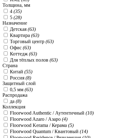
Толщина, мм
4
(
35
)
5
(
28
)
Назначение
Детская
(
63
)
Квартира
(
63
)
Торговый центр
(
63
)
Офис
(
63
)
Коттедж
(
63
)
Для тёплых полов
(
63
)
Страна
Китай
(
55
)
Россия
(
8
)
Защитный слой
0,5 мм
(
63
)
Распродажа
да
(
8
)
Коллекция
Floorwood Authentic / Аутентичный
(
10
)
Floorwood Azaro / Азаро
(
4
)
Floorwood Kerama / Керама
(
5
)
Floorwood Quantum / Квантовый
(
14
)
Floorwood Residence / Резиденция
(
10
)