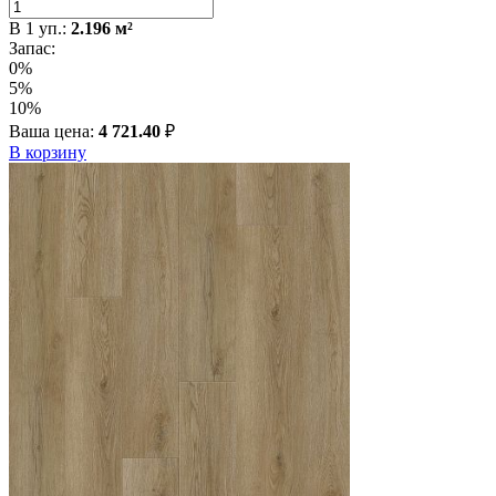
В
1
уп.:
2.196
м²
Запас:
0%
5%
10%
Ваша цена:
4 721.40
₽
В корзину