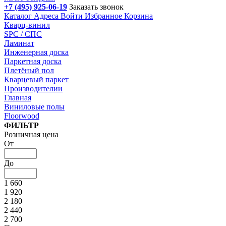
+7 (495) 925-06-19
Заказать звонок
Каталог
Адреса
Войти
Избранное
Корзина
Кварц-винил
SPC / СПС
Ламинат
Инженерная доска
Паркетная доска
Плетёный пол
Кварцевый паркет
Производителии
Главная
Виниловые полы
Floorwood
Подбор параметров
ФИЛЬТР
Розничная цена
От
До
1 660
1 920
2 180
2 440
2 700