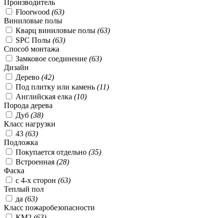
Производитель
Floorwood
(
63
)
Виниловые полы
Кварц виниловые полы
(
63
)
SPC Полы
(
63
)
Способ монтажа
Замковое соединение
(
63
)
Дизайн
Дерево
(
42
)
Под плитку или камень
(
11
)
Английская елка
(
10
)
Порода дерева
Дуб
(
38
)
Класс нагрузки
43
(
63
)
Подложка
Покупается отдельно
(
35
)
Встроенная
(
28
)
Фаска
с 4-х сторон
(
63
)
Теплый пол
да
(
63
)
Класс пожаробезопасности
КМ2
(
63
)