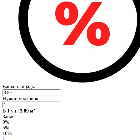
Ваша площадь:
Нужно упаковок:
В
1
уп.:
3.89
м²
Запас:
0%
5%
10%
?