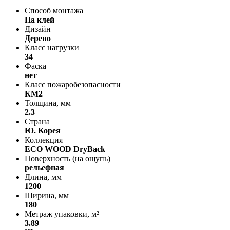
Способ монтажа
На клей
Дизайн
Дерево
Класс нагрузки
34
Фаска
нет
Класс пожаробезопасности
КМ2
Толщина, мм
2.3
Страна
Ю. Корея
Коллекция
ECO WOOD DryBack
Поверхность (на ощупь)
рельефная
Длина, мм
1200
Ширина, мм
180
Метраж упаковки, м²
3.89