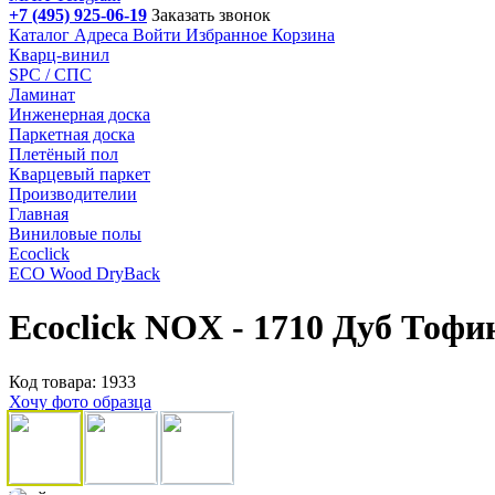
+7 (495) 925-06-19
Заказать звонок
Каталог
Адреса
Войти
Избранное
Корзина
Кварц-винил
SPC / СПС
Ламинат
Инженерная доска
Паркетная доска
Плетёный пол
Кварцевый паркет
Производителии
Главная
Виниловые полы
Ecoclick
ECO Wood DryBack
Ecoclick NOX - 1710 Дуб Тофи
Код товара: 1933
Хочу фото образца