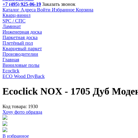
+7 (495) 925-06-19
Заказать звонок
Каталог
Адреса
Войти
Избранное
Корзина
Кварц-винил
SPC / СПС
Ламинат
Инженерная доска
Паркетная доска
Плетёный пол
Кварцевый паркет
Производителии
Главная
Виниловые полы
Ecoclick
ECO Wood DryBack
Ecoclick NOX - 1705 Дуб Моде
Код товара: 1930
Хочу фото образца
В избранное