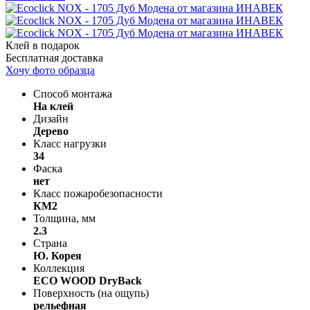
Клей в подарок
Бесплатная доставка
Хочу фото образца
Способ монтажа
На клей
Дизайн
Дерево
Класс нагрузки
34
Фаска
нет
Класс пожаробезопасности
КМ2
Толщина, мм
2.3
Страна
Ю. Корея
Коллекция
ECO WOOD DryBack
Поверхность (на ощупь)
рельефная